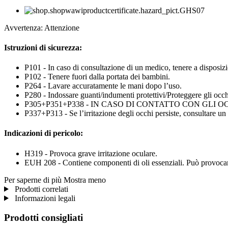
Avvertenza: Attenzione
Istruzioni di sicurezza:
P101 - In caso di consultazione di un medico, tenere a disposizio
P102 - Tenere fuori dalla portata dei bambini.
P264 - Lavare accuratamente le mani dopo l’uso.
P280 - Indossare guanti/indumenti protettivi/Proteggere gli occhi
P305+P351+P338 - IN CASO DI CONTATTO CON GLI OCCHI: sciacq
P337+P313 - Se l’irritazione degli occhi persiste, consultare un
Indicazioni di pericolo:
H319 - Provoca grave irritazione oculare.
EUH 208 - Contiene componenti di oli essenziali. Può provocar
Per saperne di più
Mostra meno
Prodotti correlati
Informazioni legali
Prodotti consigliati