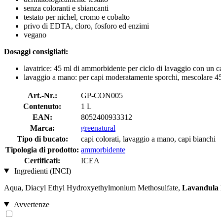
senza coloranti e sbiancanti
testato per nichel, cromo e cobalto
privo di EDTA, cloro, fosforo ed enzimi
vegano
Dosaggi consigliati:
lavatrice:
45 ml di ammorbidente per ciclo di lavaggio con un ca
lavaggio a mano: per capi moderatamente sporchi, mescolare 45
Art.-Nr.:
GP-CON005
Contenuto:
1 L
EAN:
8052400933312
Marca:
greenatural
Tipo di bucato:
capi colorati, lavaggio a mano, capi bianchi
Tipologia di prodotto:
ammorbidente
Certificati:
ICEA
Ingredienti (INCI)
Aqua, Diacyl Ethyl Hydroxyethylmonium Methosulfate,
Lavandula 
Avvertenze