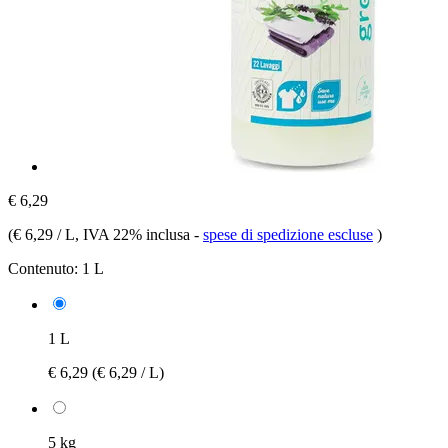
€ 6,29
(
€ 6,29 / L
, IVA 22% inclusa
-
spese di spedizione escluse
)
Contenuto:
1 L
1 L
€ 6,29
(€ 6,29 / L)
5 kg