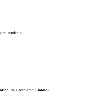
sporco moderato
rida Oil
, Lactic Acid,
Linalool