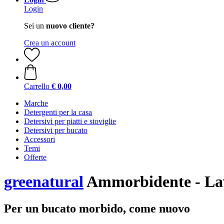
Login
Sei un
nuovo cliente?
Crea un account
Carrello
€ 0,00
Marche
Detergenti per la casa
Detersivi per piatti e stoviglie
Detersivi per bucato
Accessori
Temi
Offerte
greenatural
Ammorbidente - La
Per un bucato morbido, come nuovo