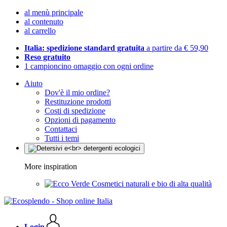
al menù principale
al contenuto
al carrello
Italia: spedizione standard gratuita
a partire da € 59,90
Reso gratuito
1 campioncino omaggio con ogni ordine
Aiuto
Dov'è il mio ordine?
Restituzione prodotti
Costi di spedizione
Opzioni di pagamento
Contattaci
Tutti i temi
More inspiration
Cosmetici naturali e bio di alta qualità
Login