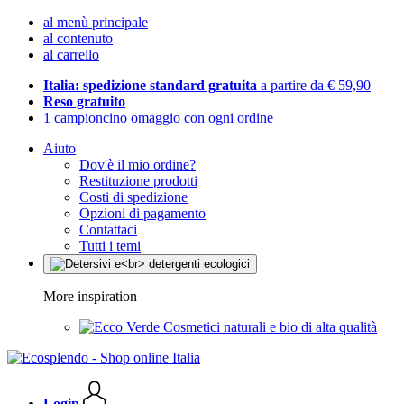
al menù principale
al contenuto
al carrello
Italia: spedizione standard gratuita
a partire da € 59,90
Reso gratuito
1 campioncino omaggio con ogni ordine
Aiuto
Dov'è il mio ordine?
Restituzione prodotti
Costi di spedizione
Opzioni di pagamento
Contattaci
Tutti i temi
More inspiration
Cosmetici naturali e bio di alta qualità
Login