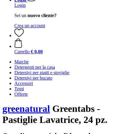
Login
Sei un
nuovo cliente?
Crea un account
Carrello
€ 0,00
Marche
Detergenti per la casa
Detersivi per piatti e stoviglie
Detersivi per bucato
Accessori
Temi
Offerte
greenatural
Greentabs -
Pastiglie Lavatrice, 24 pz.