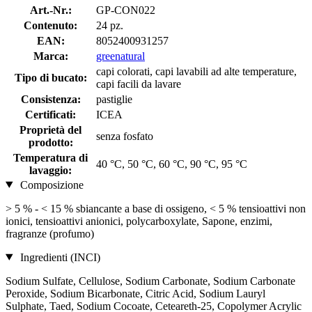
Art.-Nr.:
GP-CON022
Contenuto:
24 pz.
EAN:
8052400931257
Marca:
greenatural
capi colorati, capi lavabili ad alte temperature,
Tipo di bucato:
capi facili da lavare
Consistenza:
pastiglie
Certificati:
ICEA
Proprietà del
senza fosfato
prodotto:
Temperatura di
40 °C, 50 °C, 60 °C, 90 °C, 95 °C
lavaggio:
Composizione
> 5 % - < 15 % sbiancante a base di ossigeno, < 5 % tensioattivi non
ionici, tensioattivi anionici, polycarboxylate, Sapone, enzimi,
fragranze (profumo)
Ingredienti (INCI)
Sodium Sulfate, Cellulose, Sodium Carbonate, Sodium Carbonate
Peroxide, Sodium Bicarbonate, Citric Acid, Sodium Lauryl
Sulphate, Taed, Sodium Cocoate, Ceteareth-25, Copolymer Acrylic