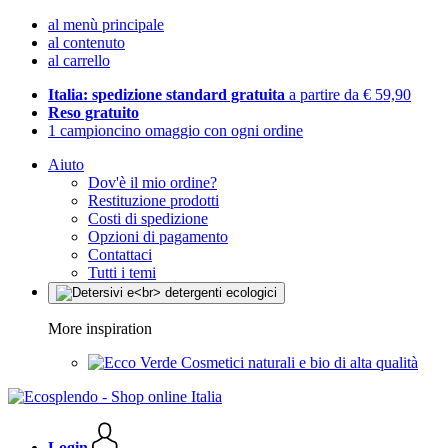
al menù principale
al contenuto
al carrello
Italia: spedizione standard gratuita
a partire da € 59,90
Reso gratuito
1 campioncino omaggio con ogni ordine
Aiuto
Dov'è il mio ordine?
Restituzione prodotti
Costi di spedizione
Opzioni di pagamento
Contattaci
Tutti i temi
More inspiration
Cosmetici naturali e bio di alta qualità
Login