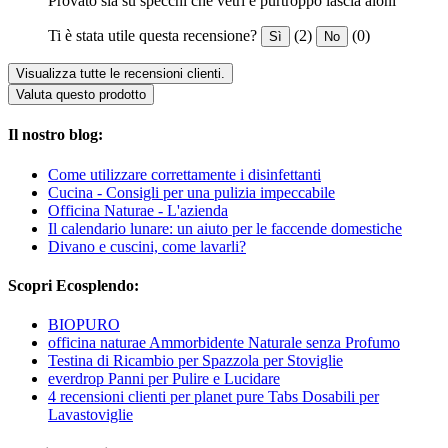
Provato sia su specchi che vetri e purtroppo lascia aloni
Ti è stata utile questa recensione?
(2)
(0)
Sì
No
Visualizza tutte le recensioni clienti.
Valuta questo prodotto
Il nostro blog:
Come utilizzare correttamente i disinfettanti
Cucina - Consigli per una pulizia impeccabile
Officina Naturae - L'azienda
Il calendario lunare: un aiuto per le faccende domestiche
Divano e cuscini, come lavarli?
Scopri Ecosplendo:
BIOPURO
officina naturae Ammorbidente Naturale senza Profumo
Testina di Ricambio per Spazzola per Stoviglie
everdrop Panni per Pulire e Lucidare
4 recensioni clienti per planet pure Tabs Dosabili per
Lavastoviglie