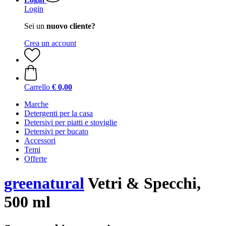
Login
Sei un
nuovo cliente?
Crea un account
Carrello
€ 0,00
Marche
Detergenti per la casa
Detersivi per piatti e stoviglie
Detersivi per bucato
Accessori
Temi
Offerte
greenatural
Vetri & Specchi,
500 ml