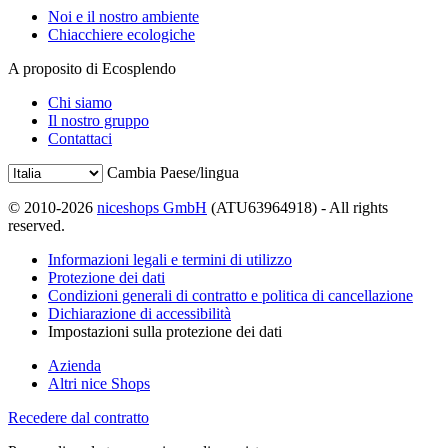
Noi e il nostro ambiente
Chiacchiere ecologiche
A proposito di Ecosplendo
Chi siamo
Il nostro gruppo
Contattaci
Cambia Paese/lingua
© 2010-2026
niceshops GmbH
(ATU63964918) - All rights
reserved.
Informazioni legali e termini di utilizzo
Protezione dei dati
Condizioni generali di contratto e politica di cancellazione
Dichiarazione di accessibilità
Impostazioni sulla protezione dei dati
Azienda
Altri nice Shops
Recedere dal contratto