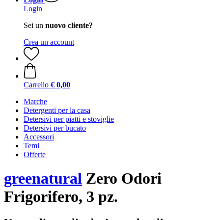
Login
Sei un
nuovo cliente?
Crea un account
Carrello
€ 0,00
Marche
Detergenti per la casa
Detersivi per piatti e stoviglie
Detersivi per bucato
Accessori
Temi
Offerte
greenatural
Zero Odori
Frigorifero, 3 pz.