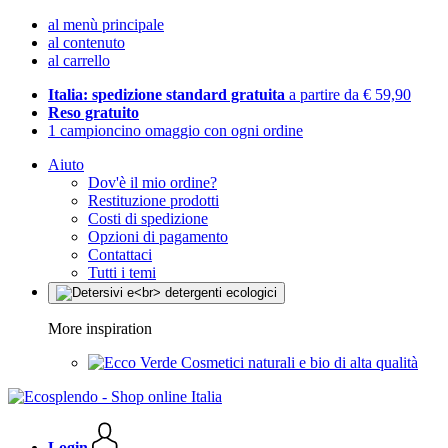
al menù principale
al contenuto
al carrello
Italia: spedizione standard gratuita
a partire da € 59,90
Reso gratuito
1 campioncino omaggio con ogni ordine
Aiuto
Dov'è il mio ordine?
Restituzione prodotti
Costi di spedizione
Opzioni di pagamento
Contattaci
Tutti i temi
More inspiration
Cosmetici naturali e bio di alta qualità
Login