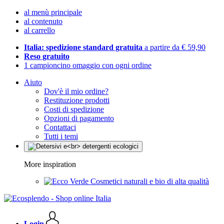
al menù principale
al contenuto
al carrello
Italia: spedizione standard gratuita
a partire da € 59,90
Reso gratuito
1 campioncino omaggio con ogni ordine
Aiuto
Dov'è il mio ordine?
Restituzione prodotti
Costi di spedizione
Opzioni di pagamento
Contattaci
Tutti i temi
More inspiration
Cosmetici naturali e bio di alta qualità
Login