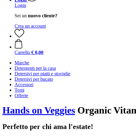
Login
Sei un
nuovo cliente?
Crea un account
Carrello
€ 0,00
Marche
Detergenti per la casa
Detersivi per piatti e stoviglie
Detersivi per bucato
Accessori
Temi
Offerte
Hands on Veggies
Organic Vita
Perfetto per chi ama l'estate!