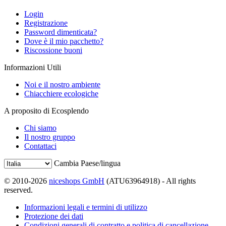
Login
Registrazione
Password dimenticata?
Dove è il mio pacchetto?
Riscossione buoni
Informazioni Utili
Noi e il nostro ambiente
Chiacchiere ecologiche
A proposito di Ecosplendo
Chi siamo
Il nostro gruppo
Contattaci
Cambia Paese/lingua
© 2010-2026
niceshops GmbH
(ATU63964918) - All rights
reserved.
Informazioni legali e termini di utilizzo
Protezione dei dati
Condizioni generali di contratto e politica di cancellazione