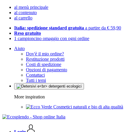
al menù principale
al contenuto
al carrello
Italia: spedizione standard gratuita
a partire da € 59,90
Reso gratuito
1 campioncino omaggio con ogni ordine
Aiuto
Dov'è il mio ordine?
Restituzione prodotti
Costi di spedizione
Opzioni di pagamento
Contattaci
Tutti i temi
More inspiration
Cosmetici naturali e bio di alta qualità
Login