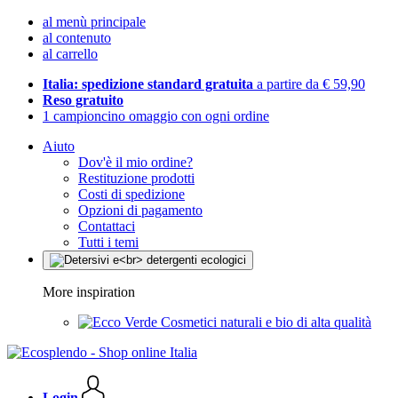
al menù principale
al contenuto
al carrello
Italia: spedizione standard gratuita
a partire da € 59,90
Reso gratuito
1 campioncino omaggio con ogni ordine
Aiuto
Dov'è il mio ordine?
Restituzione prodotti
Costi di spedizione
Opzioni di pagamento
Contattaci
Tutti i temi
More inspiration
Cosmetici naturali e bio di alta qualità
Login