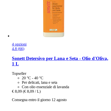
4 opzioni
4.8 (66)
Sonett
Detersivo per Lana e Seta -​ Olio d'Oliva,
1 L
Topseller
20 °C - 40 °C
Per delicati, lana e seta
Con olio essenziale di lavanda
€ 8,09
(€ 8,09 / L)
Consegna entro il giorno 12 agosto