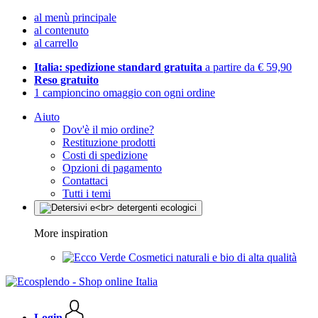
al menù principale
al contenuto
al carrello
Italia: spedizione standard gratuita
a partire da € 59,90
Reso gratuito
1 campioncino omaggio con ogni ordine
Aiuto
Dov'è il mio ordine?
Restituzione prodotti
Costi di spedizione
Opzioni di pagamento
Contattaci
Tutti i temi
More inspiration
Cosmetici naturali e bio di alta qualità
Login