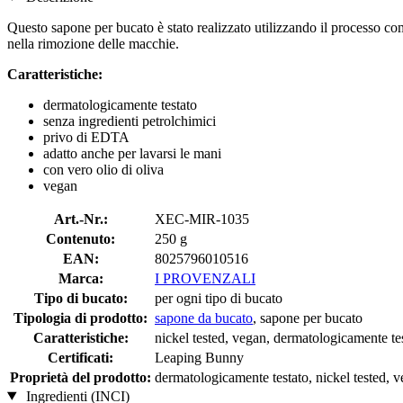
Questo sapone per bucato è stato realizzato utilizzando il processo com
nella rimozione delle macchie.
Caratteristiche:
dermatologicamente testato
senza ingredienti petrolchimici
privo di EDTA
adatto anche per lavarsi le mani
con vero olio di oliva
vegan
Art.-Nr.:
XEC-MIR-1035
Contenuto:
250 g
EAN:
8025796010516
Marca:
I PROVENZALI
Tipo di bucato:
per ogni tipo di bucato
Tipologia di prodotto:
sapone da bucato
, sapone per bucato
Caratteristiche:
nickel tested, vegan, dermatologicamente te
Certificati:
Leaping Bunny
Proprietà del prodotto:
dermatologicamente testato, nickel tested, 
Ingredienti (INCI)