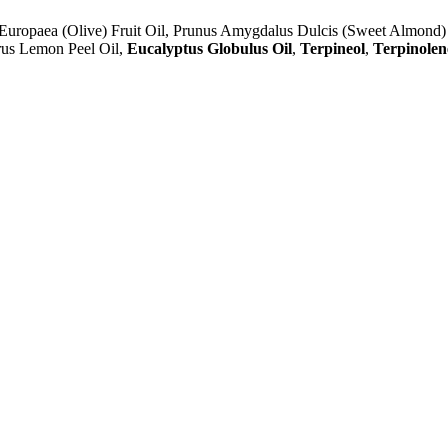
 Europaea (Olive) Fruit Oil, Prunus Amygdalus Dulcis (Sweet Almond) O
trus Lemon Peel Oil,
Eucalyptus Globulus Oil
,
Terpineol
,
Terpinolen