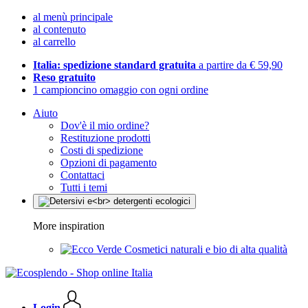
al menù principale
al contenuto
al carrello
Italia: spedizione standard gratuita
a partire da € 59,90
Reso gratuito
1 campioncino omaggio con ogni ordine
Aiuto
Dov'è il mio ordine?
Restituzione prodotti
Costi di spedizione
Opzioni di pagamento
Contattaci
Tutti i temi
More inspiration
Cosmetici naturali e bio di alta qualità
Login