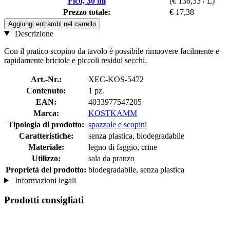
Fico, 30 ml
(€ 136,33 / L)
Prezzo totale:
€ 17,38
Aggiungi entrambi nel carrello
Descrizione
Con il pratico scopino da tavolo è possibile rimuovere facilmente e
rapidamente briciole e piccoli residui secchi.
Art.-Nr.:
XEC-KOS-5472
Contenuto:
1 pz.
EAN:
4033977547205
Marca:
KOSTKAMM
Tipologia di prodotto:
spazzole e scopini
Caratteristiche:
senza plastica, biodegradabile
Materiale:
legno di faggio, crine
Utilizzo:
sala da pranzo
Proprietà del prodotto:
biodegradabile, senza plastica
Informazioni legali
Prodotti consigliati