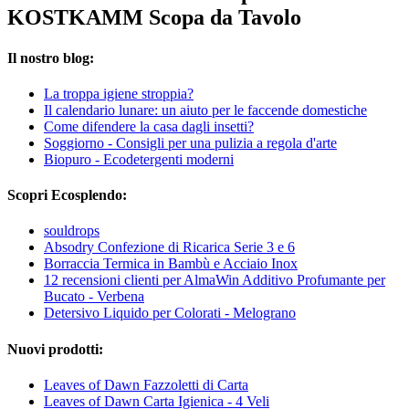
KOSTKAMM Scopa da Tavolo
Il nostro blog:
La troppa igiene stroppia?
Il calendario lunare: un aiuto per le faccende domestiche
Come difendere la casa dagli insetti?
Soggiorno - Consigli per una pulizia a regola d'arte
Biopuro - Ecodetergenti moderni
Scopri Ecosplendo:
souldrops
Absodry Confezione di Ricarica Serie 3 e 6
Borraccia Termica in Bambù e Acciaio Inox
12 recensioni clienti per AlmaWin Additivo Profumante per
Bucato - Verbena
Detersivo Liquido per Colorati - Melograno
Nuovi prodotti:
Leaves of Dawn Fazzoletti di Carta
Leaves of Dawn Carta Igienica - 4 Veli