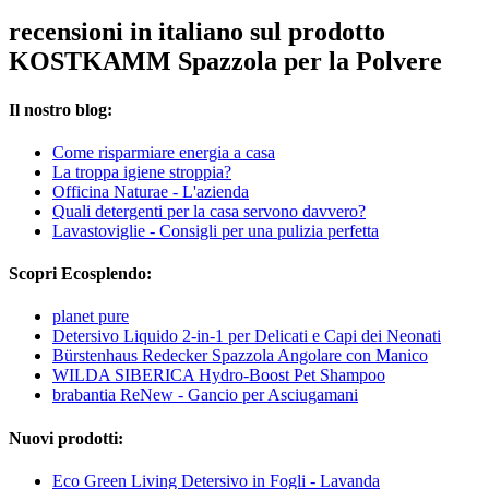
recensioni in italiano sul prodotto
KOSTKAMM Spazzola per la Polvere
Il nostro blog:
Come risparmiare energia a casa
La troppa igiene stroppia?
Officina Naturae - L'azienda
Quali detergenti per la casa servono davvero?
Lavastoviglie - Consigli per una pulizia perfetta
Scopri Ecosplendo:
planet pure
Detersivo Liquido 2-in-1 per Delicati e Capi dei Neonati
Bürstenhaus Redecker Spazzola Angolare con Manico
WILDA SIBERICA Hydro-Boost Pet Shampoo
brabantia ReNew - Gancio per Asciugamani
Nuovi prodotti:
Eco Green Living Detersivo in Fogli - Lavanda