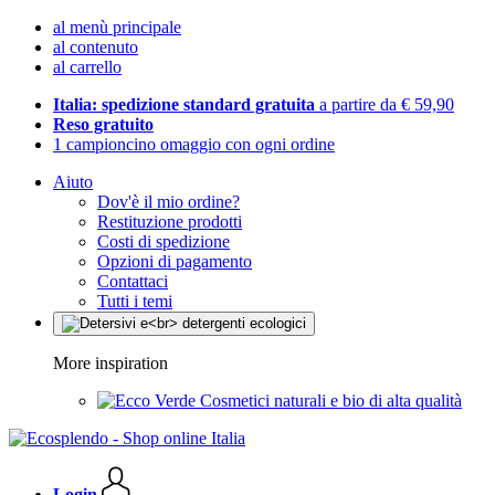
al menù principale
al contenuto
al carrello
Italia: spedizione standard gratuita
a partire da € 59,90
Reso gratuito
1 campioncino omaggio con ogni ordine
Aiuto
Dov'è il mio ordine?
Restituzione prodotti
Costi di spedizione
Opzioni di pagamento
Contattaci
Tutti i temi
More inspiration
Cosmetici naturali e bio di alta qualità
Login