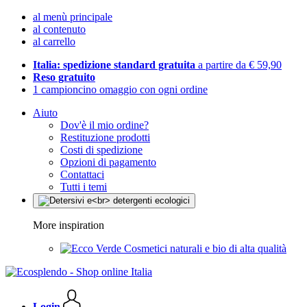
al menù principale
al contenuto
al carrello
Italia: spedizione standard gratuita
a partire da € 59,90
Reso gratuito
1 campioncino omaggio con ogni ordine
Aiuto
Dov'è il mio ordine?
Restituzione prodotti
Costi di spedizione
Opzioni di pagamento
Contattaci
Tutti i temi
More inspiration
Cosmetici naturali e bio di alta qualità
Login