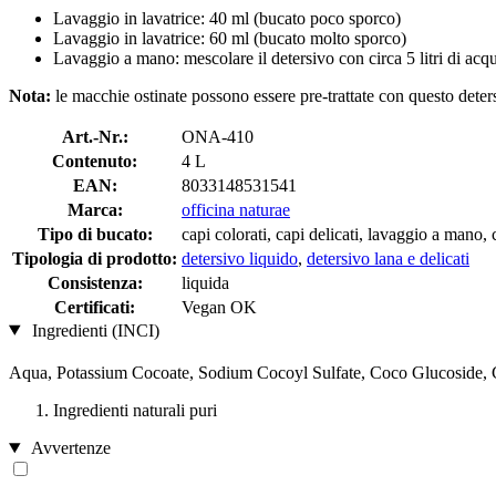
Lavaggio in lavatrice: 40 ml (bucato poco sporco)
Lavaggio in lavatrice: 60 ml (bucato molto sporco)
Lavaggio a mano: mescolare il detersivo con circa 5 litri di acqu
Nota:
le macchie ostinate possono essere pre-trattate con questo deters
Art.-Nr.:
ONA-410
Contenuto:
4 L
EAN:
8033148531541
Marca:
officina naturae
Tipo di bucato:
capi colorati, capi delicati, lavaggio a mano, c
Tipologia di prodotto:
detersivo liquido
,
detersivo lana e delicati
Consistenza:
liquida
Certificati:
Vegan OK
Ingredienti (INCI)
Aqua, Potassium Cocoate, Sodium Cocoyl Sulfate, Coco Glucoside, C
Ingredienti naturali puri
Avvertenze