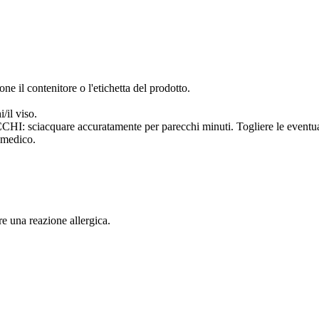
ne il contenitore o l'etichetta del prodotto.
/il viso.
uare accuratamente per parecchi minuti. Togliere le eventuali lent
 medico.
e una reazione allergica.