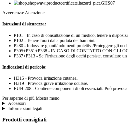
Avvertenza: Attenzione
Istruzioni di sicurezza:
P101 - In caso di consultazione di un medico, tenere a disposizio
P102 - Tenere fuori dalla portata dei bambini.
P280 - Indossare guanti/indumenti protettivi/Proteggere gli occhi
P305+P351+P338 - IN CASO DI CONTATTO CON GLI OCCHI: sciacq
P337+P313 - Se l’irritazione degli occhi persiste, consultare un
Indicazioni di pericolo:
H315 - Provoca irritazione cutanea.
H319 - Provoca grave irritazione oculare.
EUH 208 - Contiene componenti di oli essenziali. Può provocar
Per saperne di più
Mostra meno
Accessori
Informazioni legali
Prodotti consigliati