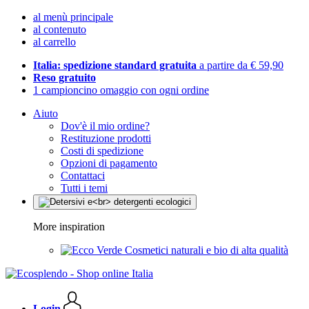
al menù principale
al contenuto
al carrello
Italia: spedizione standard gratuita
a partire da € 59,90
Reso gratuito
1 campioncino omaggio con ogni ordine
Aiuto
Dov'è il mio ordine?
Restituzione prodotti
Costi di spedizione
Opzioni di pagamento
Contattaci
Tutti i temi
More inspiration
Cosmetici naturali e bio di alta qualità
Login