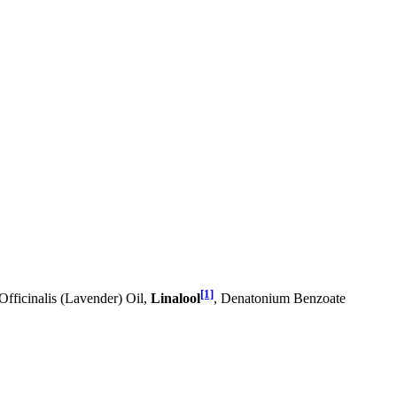
[1]
fficinalis (Lavender) Oil,
Linalool
, Denatonium Benzoate