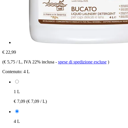
€ 22,99
(
€ 5,75 / L
, IVA 22% inclusa
-
spese di spedizione escluse
)
Contenuto:
4 L
1 L
€ 7,09
(€ 7,09 / L)
4 L