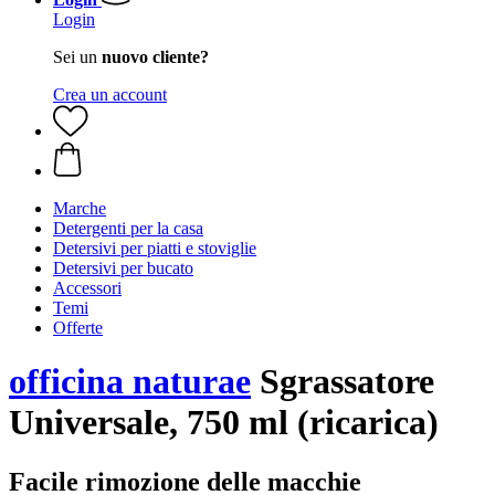
Login
Sei un
nuovo cliente?
Crea un account
Marche
Detergenti per la casa
Detersivi per piatti e stoviglie
Detersivi per bucato
Accessori
Temi
Offerte
officina naturae
Sgrassatore
Universale, 750 ml (ricarica)
Facile rimozione delle macchie