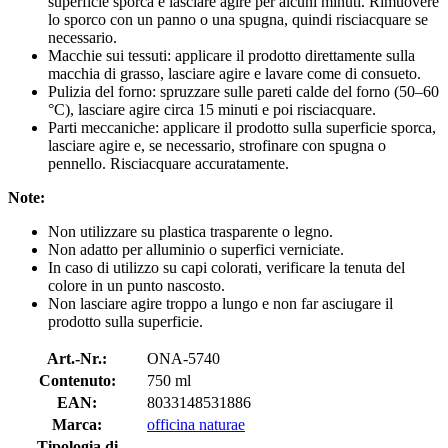
superficie sporca e lasciare agire per alcuni minuti. Rimuovere
lo sporco con un panno o una spugna, quindi risciacquare se
necessario.
Macchie sui tessuti: applicare il prodotto direttamente sulla
macchia di grasso, lasciare agire e lavare come di consueto.
Pulizia del forno: spruzzare sulle pareti calde del forno (50–60
°C), lasciare agire circa 15 minuti e poi risciacquare.
Parti meccaniche: applicare il prodotto sulla superficie sporca,
lasciare agire e, se necessario, strofinare con spugna o
pennello. Risciacquare accuratamente.
Note:
Non utilizzare su plastica trasparente o legno.
Non adatto per alluminio o superfici verniciate.
In caso di utilizzo su capi colorati, verificare la tenuta del
colore in un punto nascosto.
Non lasciare agire troppo a lungo e non far asciugare il
prodotto sulla superficie.
Art.-Nr.:
ONA-5740
Contenuto:
750 ml
EAN:
8033148531886
Marca:
officina naturae
Tipologia di