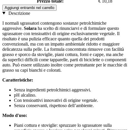
Prezzo totale:
€ 10,18
Aggiungi entrambi nel carrello
Descrizione
I normali sgrassatori contengono sostanze petrolchimiche
aggressive.
Solara
ha scelto di rinunciarvi e di formulare questo
sgrassatore con tensioattivi di origine esclusivamente vegetale. Il
risultato è una pulizia efficace quanto quella dei prodotti
convenzionali, ma con un impatto ambientale ridotto e maggiore
delicatezza sulla pelle. La formula concentrata rimuove con facilità
grasso e sporco da stoviglie, piani cottura, forni e cappe, ma anche
da superfici difficili come tapparelle, parti di biciclette o componenti
auto. Può essere utilizzato inoltre come pretrattante per le macchie di
grasso su capi bianchi e colorati.
Caratteristiche:
Senza ingredienti petrolchimici aggressivi.
pH alcalino.
Con tensioattivi innovativi di origine vegetale.
Senza conservanti, rispettoso dell’ambiente.
Modo d'uso:
Piani cottura e stoviglie: spruzzare lo sgrassatore sulla