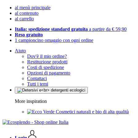
al menù principale
al contenuto
al carrello
Italia: spedizione standard gratuita
a partire da € 59,90
Reso gratuito
1 campioncino omaggio con ogni ordine
Aiuto
Dov'è il mio ordine?
Restituzione prodotti
Costi di spedizione
Opzioni di pagamento
Contattaci
Tutti i temi
More inspiration
Cosmetici naturali e bio di alta qualità
Login