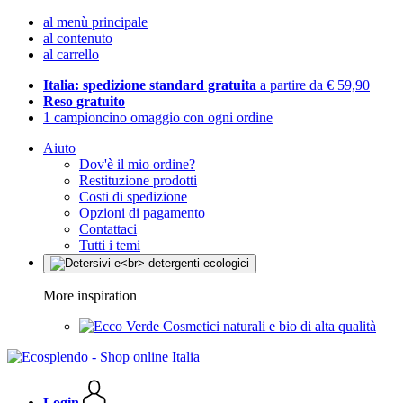
al menù principale
al contenuto
al carrello
Italia: spedizione standard gratuita
a partire da € 59,90
Reso gratuito
1 campioncino omaggio con ogni ordine
Aiuto
Dov'è il mio ordine?
Restituzione prodotti
Costi di spedizione
Opzioni di pagamento
Contattaci
Tutti i temi
More inspiration
Cosmetici naturali e bio di alta qualità
Login