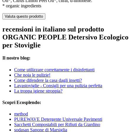
Oil*, Citrus Limon Peel Oil*, citral, d-limonene.
* organic ingredients
Valuta questo prodotto
recensioni in italiano sul prodotto
ORGANIC PEOPLE Detersivo Ecologico
per Stoviglie
Il nostro blog:
Come utilizzare correttamente i disinfettanti
Che noia le pulizie!
Come difendere la casa dagli insetti?
Lavastoviglie - Consigli per una pulizia perfetta
La troppa igiene stroppia?
Scopri Ecosplendo:
method
PUREWAVE Detergente Universale Pavimenti
Sacchetti Compostabili per Rifiuti da Giardino
sodasan Sapone di Marsiglia