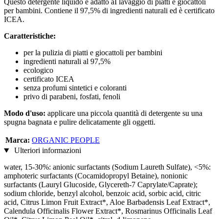
Questo detergente liquido è adatto aI lavaggio di piatti e giocattoli
per bambini. Contiene il 97,5% di ingredienti naturali ed è certificato
ICEA.
Caratteristiche:
per la pulizia di piatti e giocattoli per bambini
ingredienti naturali al 97,5%
ecologico
certificato ICEA
senza profumi sintetici e coloranti
privo di parabeni, fosfati, fenoli
Modo d'uso:
applicare una piccola quantità di detergente su una
spugna bagnata e pulire delicatamente gli oggetti.
Marca:
ORGANIC PEOPLE
Ulteriori informazioni
water, 15-30%: anionic surfactants (Sodium Laureth Sulfate), <5%:
amphoteric surfactants (Cocamidopropyl Betaine), nonionic
surfactants (Lauryl Glucoside, Glycereth-7 Caprylate/Caprate);
sodium chloride, benzyl alcohol, benzoic acid, sorbic acid, citric
acid, Citrus Limon Fruit Extract*, Aloe Barbadensis Leaf Extract*,
Calendula Officinalis Flower Extract*, Rosmarinus Officinalis Leaf