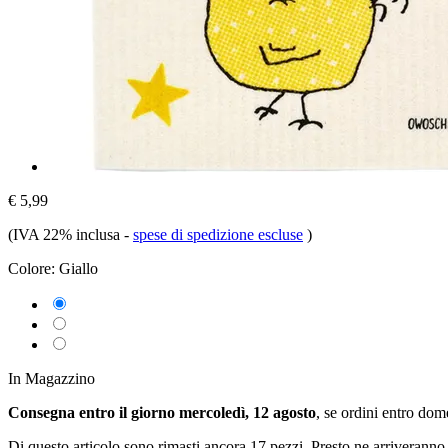
€ 5,99
(IVA 22% inclusa
-
spese di spedizione escluse
)
Colore:
Giallo
In Magazzino
Consegna entro il giorno mercoledì, 12 agosto
, se ordini entro
dome
Di questo articolo sono rimasti ancora 17 pezzi. Presto ne arriveranno 