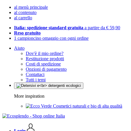
al menù principale
al contenuto
al carrello
Italia: spedizione standard gratuita
a partire da € 59,90
Reso gratuito
1 campioncino omaggio con ogni ordine
Aiuto
Dov'è il mio ordine?
Restituzione prodotti
Costi di spedizione
Opzioni di pagamento
Contattaci
Tutti i temi
More inspiration
Cosmetici naturali e bio di alta qualità
Login