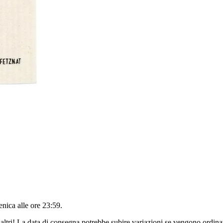
nica alle ore 23:59
.
altri! La data di consegna potrebbe subire variazioni se vengono ordinat