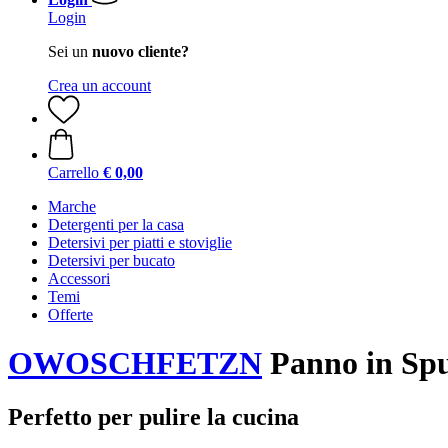
Login
Sei un
nuovo cliente?
Crea un account
Carrello
€ 0,00
Marche
Detergenti per la casa
Detersivi per piatti e stoviglie
Detersivi per bucato
Accessori
Temi
Offerte
OWOSCHFETZN
Panno in Spu
Perfetto per pulire la cucina