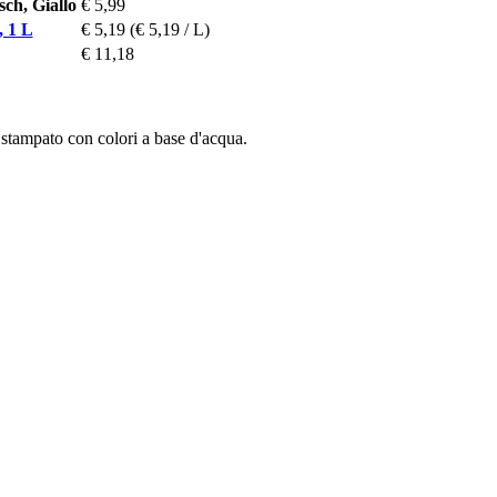
h, Giallo
€ 5,99
, 1 L
€ 5,19
(€ 5,19 / L)
€ 11,18
 stampato con colori a base d'acqua.