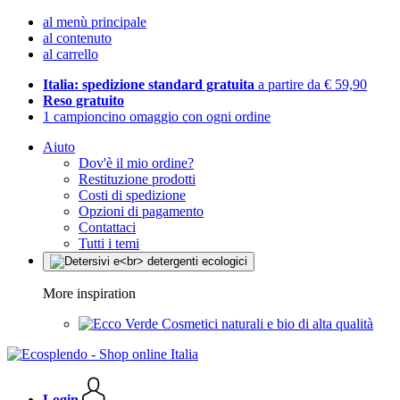
al menù principale
al contenuto
al carrello
Italia: spedizione standard gratuita
a partire da € 59,90
Reso gratuito
1 campioncino omaggio con ogni ordine
Aiuto
Dov'è il mio ordine?
Restituzione prodotti
Costi di spedizione
Opzioni di pagamento
Contattaci
Tutti i temi
More inspiration
Cosmetici naturali e bio di alta qualità
Login