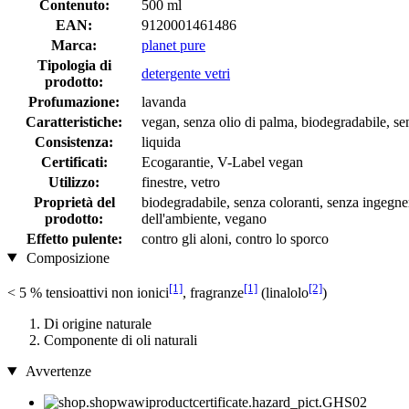
Contenuto:
500 ml
EAN:
9120001461486
Marca:
planet pure
Tipologia di
detergente vetri
prodotto:
Profumazione:
lavanda
Caratteristiche:
vegan, senza olio di palma, biodegradabile, se
Consistenza:
liquida
Certificati:
Ecogarantie, V-Label vegan
Utilizzo:
finestre, vetro
Proprietà del
biodegradabile, senza coloranti, senza ingegneri
prodotto:
dell'ambiente, vegano
Effetto pulente:
contro gli aloni, contro lo sporco
Composizione
[1]
[1]
[2]
< 5 % tensioattivi non ionici
, fragranze
(linalolo
)
Di origine naturale
Componente di oli naturali
Avvertenze