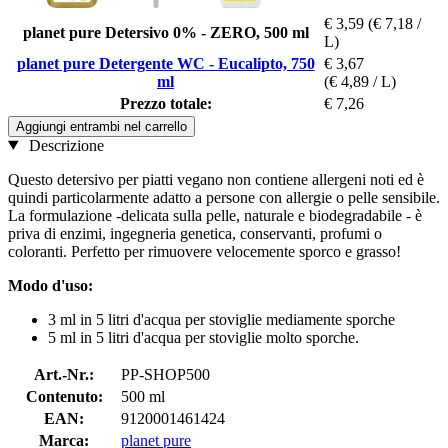
€ 3,59
(€ 7,18 /
planet pure Detersivo 0% - ZERO, 500 ml
L)
planet pure Detergente WC - Eucalipto, 750
€ 3,67
ml
(€ 4,89 / L)
Prezzo totale:
€ 7,26
Aggiungi entrambi nel carrello
Descrizione
Questo detersivo per piatti vegano non contiene allergeni noti ed è
quindi particolarmente adatto a persone con allergie o pelle sensibile.
La formulazione -delicata sulla pelle, naturale e biodegradabile - è
priva di enzimi, ingegneria genetica, conservanti, profumi o
coloranti. Perfetto per rimuovere velocemente sporco e grasso!
Modo d'uso:
3 ml in 5 litri d'acqua per stoviglie mediamente sporche
5 ml in 5 litri d'acqua per stoviglie molto sporche.
Art.-Nr.:
PP-SHOP500
Contenuto:
500 ml
EAN:
9120001461424
Marca:
planet pure