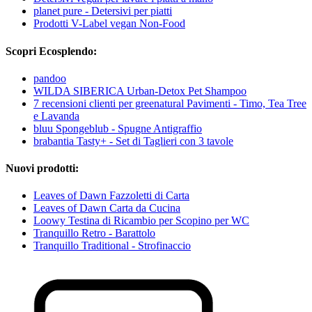
planet pure - Detersivi per piatti
Prodotti V-Label vegan Non-Food
Scopri Ecosplendo:
pandoo
WILDA SIBERICA Urban-Detox Pet Shampoo
7 recensioni clienti per greenatural Pavimenti - Timo, Tea Tree
e Lavanda
bluu Spongeblub - Spugne Antigraffio
brabantia Tasty+ - Set di Taglieri con 3 tavole
Nuovi prodotti:
Leaves of Dawn Fazzoletti di Carta
Leaves of Dawn Carta da Cucina
Loowy Testina di Ricambio per Scopino per WC
Tranquillo Retro - Barattolo
Tranquillo Traditional - Strofinaccio