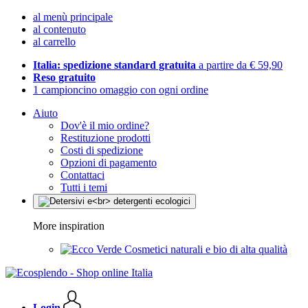
al menù principale
al contenuto
al carrello
Italia: spedizione standard gratuita
a partire da € 59,90
Reso gratuito
1 campioncino omaggio con ogni ordine
Aiuto
Dov'è il mio ordine?
Restituzione prodotti
Costi di spedizione
Opzioni di pagamento
Contattaci
Tutti i temi
More inspiration
Cosmetici naturali e bio di alta qualità
Login