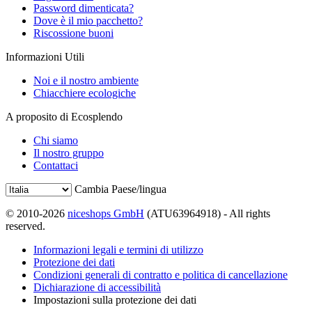
Password dimenticata?
Dove è il mio pacchetto?
Riscossione buoni
Informazioni Utili
Noi e il nostro ambiente
Chiacchiere ecologiche
A proposito di Ecosplendo
Chi siamo
Il nostro gruppo
Contattaci
Cambia Paese/lingua
© 2010-2026
niceshops GmbH
(ATU63964918) - All rights
reserved.
Informazioni legali e termini di utilizzo
Protezione dei dati
Condizioni generali di contratto e politica di cancellazione
Dichiarazione di accessibilità
Impostazioni sulla protezione dei dati