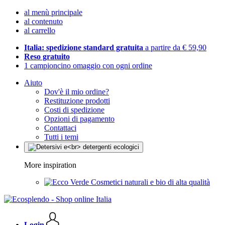
al menù principale
al contenuto
al carrello
Italia: spedizione standard gratuita
a partire da € 59,90
Reso gratuito
1 campioncino omaggio con ogni ordine
Aiuto
Dov'è il mio ordine?
Restituzione prodotti
Costi di spedizione
Opzioni di pagamento
Contattaci
Tutti i temi
More inspiration
Cosmetici naturali e bio di alta qualità
Login