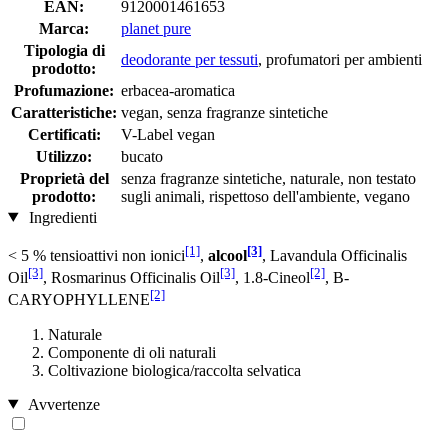
EAN:
9120001461653
Marca:
planet pure
Tipologia di
deodorante per tessuti
, profumatori per ambienti
prodotto:
Profumazione:
erbacea-aromatica
Caratteristiche:
vegan, senza fragranze sintetiche
Certificati:
V-Label vegan
Utilizzo:
bucato
Proprietà del
senza fragranze sintetiche, naturale, non testato
prodotto:
sugli animali, rispettoso dell'ambiente, vegano
Ingredienti
[1]
[3]
< 5 % tensioattivi non ionici
,
alcool
, Lavandula Officinalis
[3]
[3]
[2]
Oil
, Rosmarinus Officinalis Oil
, 1.8-Cineol
, B-
[2]
CARYOPHYLLENE
Naturale
Componente di oli naturali
Coltivazione biologica/raccolta selvatica
Avvertenze