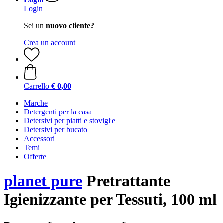
Login
Sei un
nuovo cliente?
Crea un account
Carrello
€ 0,00
Marche
Detergenti per la casa
Detersivi per piatti e stoviglie
Detersivi per bucato
Accessori
Temi
Offerte
planet pure
Pretrattante
Igienizzante per Tessuti, 100 ml