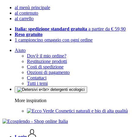
al menù principale
al contenuto
al carrello
Italia: spedizione standard gratuita
a partire da € 59,90
Reso gratuito
1 campioncino omaggio con ogni ordine
Aiuto
Dov'è il mio ordine?
Restituzione prodotti
Costi di spedizione
Opzioni di pagamento
Contattaci
Tutti i temi
More inspiration
Cosmetici naturali e bio di alta qualità
Login