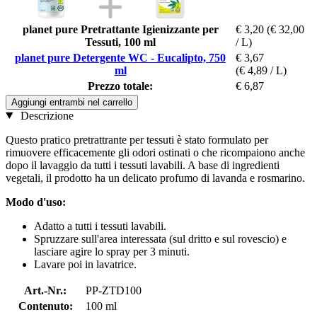
planet pure Pretrattante Igienizzante per
€ 3,20
(€ 32,00
Tessuti, 100 ml
/ L)
planet pure Detergente WC - Eucalipto, 750
€ 3,67
ml
(€ 4,89 / L)
Prezzo totale:
€ 6,87
Aggiungi entrambi nel carrello
Descrizione
Questo pratico pretrattrante per tessuti è stato formulato per
rimuovere efficacemente gli odori ostinati o che ricompaiono anche
dopo il lavaggio da tutti i tessuti lavabili. A base di ingredienti
vegetali, il prodotto ha un delicato profumo di lavanda e rosmarino.
Modo d'uso:
Adatto a tutti i tessuti lavabili.
Spruzzare sull'area interessata (sul dritto e sul rovescio) e
lasciare agire lo spray per 3 minuti.
Lavare poi in lavatrice.
Art.-Nr.:
PP-ZTD100
Contenuto:
100 ml