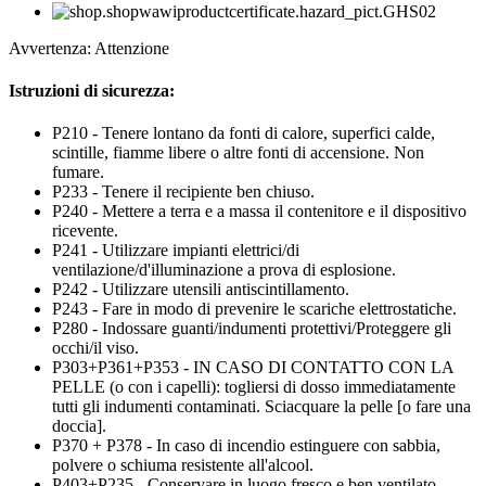
Avvertenza: Attenzione
Istruzioni di sicurezza:
P210 - Tenere lontano da fonti di calore, superfici calde,
scintille, fiamme libere o altre fonti di accensione. Non
fumare.
P233 - Tenere il recipiente ben chiuso.
P240 - Mettere a terra e a massa il contenitore e il dispositivo
ricevente.
P241 - Utilizzare impianti elettrici/di
ventilazione/d'illuminazione a prova di esplosione.
P242 - Utilizzare utensili antiscintillamento.
P243 - Fare in modo di prevenire le scariche elettrostatiche.
P280 - Indossare guanti/indumenti protettivi/Proteggere gli
occhi/il viso.
P303+P361+P353 - IN CASO DI CONTATTO CON LA
PELLE (o con i capelli): togliersi di dosso immediatamente
tutti gli indumenti contaminati. Sciacquare la pelle [o fare una
doccia].
P370 + P378 - In caso di incendio estinguere con sabbia,
polvere o schiuma resistente all'alcool.
P403+P235 - Conservare in luogo fresco e ben ventilato.