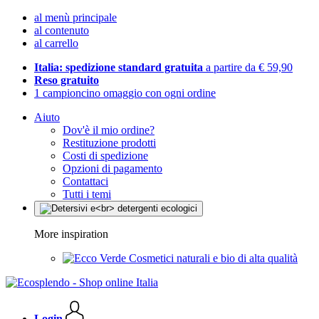
al menù principale
al contenuto
al carrello
Italia: spedizione standard gratuita
a partire da € 59,90
Reso gratuito
1 campioncino omaggio con ogni ordine
Aiuto
Dov'è il mio ordine?
Restituzione prodotti
Costi di spedizione
Opzioni di pagamento
Contattaci
Tutti i temi
More inspiration
Cosmetici naturali e bio di alta qualità
Login