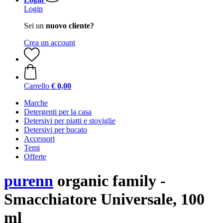
Login
Sei un
nuovo cliente?
Crea un account
Carrello
€ 0,00
Marche
Detergenti per la casa
Detersivi per piatti e stoviglie
Detersivi per bucato
Accessori
Temi
Offerte
purenn
organic family -
Smacchiatore Universale, 100
ml