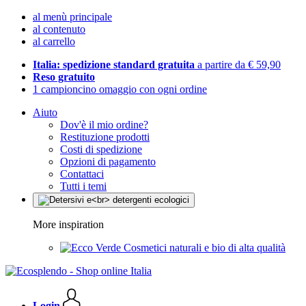
al menù principale
al contenuto
al carrello
Italia: spedizione standard gratuita
a partire da € 59,90
Reso gratuito
1 campioncino omaggio con ogni ordine
Aiuto
Dov'è il mio ordine?
Restituzione prodotti
Costi di spedizione
Opzioni di pagamento
Contattaci
Tutti i temi
More inspiration
Cosmetici naturali e bio di alta qualità
Login