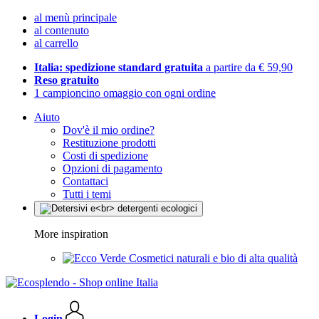
al menù principale
al contenuto
al carrello
Italia: spedizione standard gratuita
a partire da € 59,90
Reso gratuito
1 campioncino omaggio con ogni ordine
Aiuto
Dov'è il mio ordine?
Restituzione prodotti
Costi di spedizione
Opzioni di pagamento
Contattaci
Tutti i temi
More inspiration
Cosmetici naturali e bio di alta qualità
Login