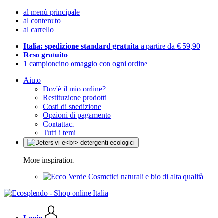
al menù principale
al contenuto
al carrello
Italia: spedizione standard gratuita
a partire da € 59,90
Reso gratuito
1 campioncino omaggio con ogni ordine
Aiuto
Dov'è il mio ordine?
Restituzione prodotti
Costi di spedizione
Opzioni di pagamento
Contattaci
Tutti i temi
More inspiration
Cosmetici naturali e bio di alta qualità
Login