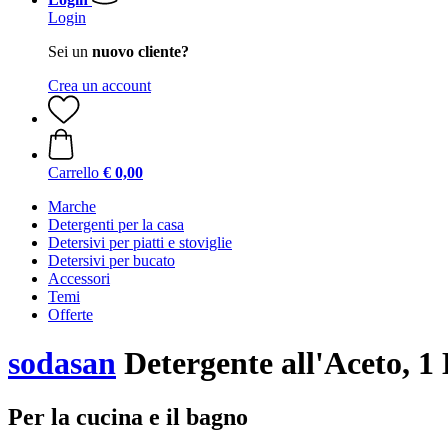
Login
Sei un
nuovo cliente?
Crea un account
Carrello
€ 0,00
Marche
Detergenti per la casa
Detersivi per piatti e stoviglie
Detersivi per bucato
Accessori
Temi
Offerte
sodasan
Detergente all'Aceto, 1
Per la cucina e il bagno