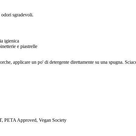
 odori sgradevoli.
ia igienica
etterie e piastrelle
porche, applicare un po' di detergente direttamente su una spugna. Sci
ETA Approved, Vegan Society