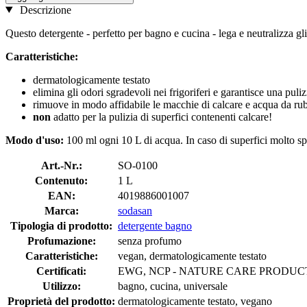
Descrizione
Questo detergente - perfetto per bagno e cucina - lega e neutralizza gli
Caratteristiche:
dermatologicamente testato
elimina gli odori sgradevoli nei frigoriferi e garantisce una puliz
rimuove in modo affidabile le macchie di calcare e acqua da rubin
non
adatto per la pulizia di superfici contenenti calcare!
Modo d'uso:
100 ml ogni 10 L di acqua. In caso di superfici molto s
Art.-Nr.:
SO-0100
Contenuto:
1 L
EAN:
4019886001007
Marca:
sodasan
Tipologia di prodotto:
detergente bagno
Profumazione:
senza profumo
Caratteristiche:
vegan, dermatologicamente testato
Certificati:
EWG, NCP - NATURE CARE PRODUCT, P
Utilizzo:
bagno, cucina, universale
Proprietà del prodotto:
dermatologicamente testato, vegano