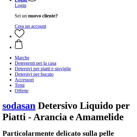
Login
Sei un
nuovo cliente?
Crea un account
Marche
Detergenti per la casa
Detersivi per piatti e stoviglie
Detersivi per bucato
Accessori
Temi
Offerte
sodasan
Detersivo Liquido per
Piatti - Arancia e Amamelide
Particolarmente delicato sulla pelle