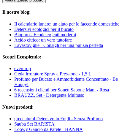
Valuta questo prodotto
Il nostro blog:
Il calendario lunare: un aiuto per le faccende domestiche
Detersivi ecologici per il bucato
Biopuro - Ecodetergenti moderni
Acido citrico: un vero tuttofare
Lavastoviglie - Consigli per una pulizia perfetta
Scopri Ecosplendo:
everdrop
Geda Irroratore Spray a Pressione - 1,5 L
Profumo per Bucato e Ammorbidente Concentrato - Be
Happy!
6 recensioni clienti per Sonett Sapone Mani - Rosa
BRAUZZ. Set - Detergente Multiuso
Nuovi prodotti:
greenatural Detersivo in Fogli - Senza Profumo
Sauba Set BARISTA
Loowy Gancio da Parete - HANNA