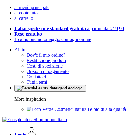
al menù principale
al contenuto
al carrello
Italia: spedizione standard gratuita
a partire da € 59,90
Reso gratuito
1 campioncino omaggio con ogni ordine
Aiuto
Dov'è il mio ordine?
Restituzione prodotti
Costi di spedizione
Opzioni di pagamento
Contattaci
Tutti i temi
More inspiration
Cosmetici naturali e bio di alta qualità
Login