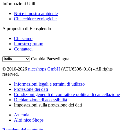
Informazioni Utili
Noi e il nostro ambiente
Chiacchiere ecologiche
A proposito di Ecosplendo
Chi siamo
Il nostro gruppo
Contattaci
Cambia Paese/lingua
© 2010-2026
niceshops GmbH
(ATU63964918) - All rights
reserved.
Informazioni legali e termini di utilizzo
Protezione dei dati
Condizioni generali di contratto e politica di cancellazione
Dichiarazione di accessibilità
Impostazioni sulla protezione dei dati
Azienda
Altri nice Shops
Recedere dal contratto