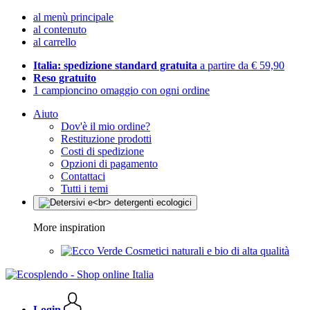
al menù principale
al contenuto
al carrello
Italia: spedizione standard gratuita
a partire da € 59,90
Reso gratuito
1 campioncino omaggio con ogni ordine
Aiuto
Dov'è il mio ordine?
Restituzione prodotti
Costi di spedizione
Opzioni di pagamento
Contattaci
Tutti i temi
More inspiration
Cosmetici naturali e bio di alta qualità
Login