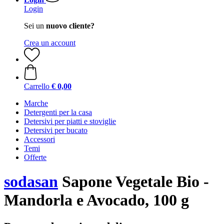
Login
Sei un
nuovo cliente?
Crea un account
Carrello
€ 0,00
Marche
Detergenti per la casa
Detersivi per piatti e stoviglie
Detersivi per bucato
Accessori
Temi
Offerte
sodasan
Sapone Vegetale Bio -
Mandorla e Avocado, 100 g