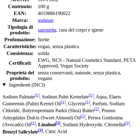
Contenuto:
100 g
EAN:
4019886190022
Marca:
sodasan
Tipologia di
saponetta
, cura del corpo e igiene
prodotto:
Profumazione:
fiorite
Caratteristiche:
vegan, senza plastica
Consistenza:
solida
EWG, NCS - Natural Cosmetics Standard, PETA
Certificati:
Approved, Vegan Society
Proprietà del
senza conservanti, naturale, senza plastica,
prodotto:
vegano
Ingredienti (INCI)
[1]
[1]
Sodium Palmate
, Sodium Palm Kernelate
, Aqua, Elaeis
[1]
[1]
Guineensis (Palm) Kernel Oil
, Glycerin
, Parfum, Sodium
[2]
Chloride, Butyrospermum Parkii (Shea) Butter
, Prunus
[2]
Amygdalus Dulcis (Sweet Almond) Oil
, Persea Gratissima
[2]
[3]
[3]
(Avocado) Oil
,
Linalool
, Sodium Hydroxyde, Citronellal
,
[3]
Benzyl Salicylate
, Citric Acid