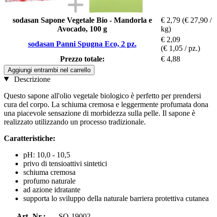
sodasan Sapone Vegetale Bio - Mandorla e
€ 2,79
(€ 27,90 /
Avocado, 100 g
kg)
€ 2,09
sodasan Panni Spugna Eco, 2 pz.
(€ 1,05 / pz.)
Prezzo totale:
€ 4,88
Aggiungi entrambi nel carrello
Descrizione
Questo sapone all'olio vegetale biologico è perfetto per prendersi
cura del corpo. La schiuma cremosa e leggermente profumata dona
una piacevole sensazione di morbidezza sulla pelle. Il sapone è
realizzato utilizzando un processo tradizionale.
Caratteristiche:
pH: 10,0 - 10,5
privo di tensioattivi sintetici
schiuma cremosa
profumo naturale
ad azione idratante
supporta lo sviluppo della naturale barriera protettiva cutanea
Art.-Nr.:
SO-19002