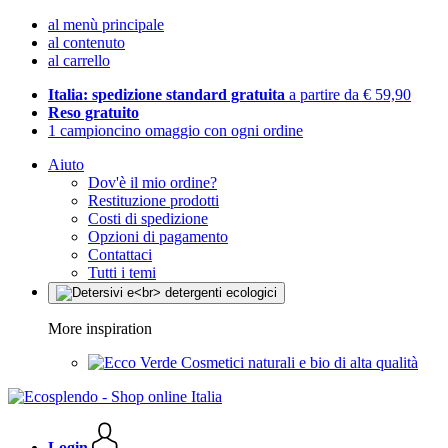
al menù principale
al contenuto
al carrello
Italia: spedizione standard gratuita
a partire da € 59,90
Reso gratuito
1 campioncino omaggio con ogni ordine
Aiuto
Dov'è il mio ordine?
Restituzione prodotti
Costi di spedizione
Opzioni di pagamento
Contattaci
Tutti i temi
More inspiration
Cosmetici naturali e bio di alta qualità
Login