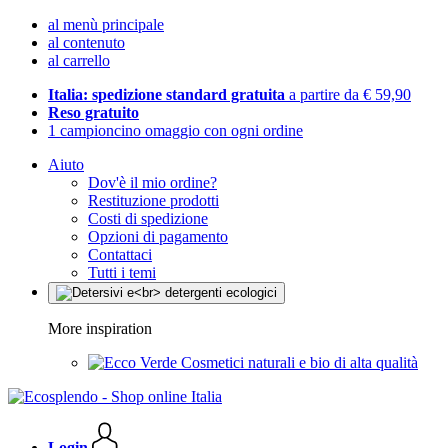
al menù principale
al contenuto
al carrello
Italia: spedizione standard gratuita
a partire da € 59,90
Reso gratuito
1 campioncino omaggio con ogni ordine
Aiuto
Dov'è il mio ordine?
Restituzione prodotti
Costi di spedizione
Opzioni di pagamento
Contattaci
Tutti i temi
More inspiration
Cosmetici naturali e bio di alta qualità
Login