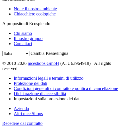
Noi e il nostro ambiente
Chiacchiere ecologiche
A proposito di Ecosplendo
Chi siamo
Il nostro gruppo
Contattaci
Cambia Paese/lingua
© 2010-2026
niceshops GmbH
(ATU63964918) - All rights
reserved.
Informazioni legali e termini di utilizzo
Protezione dei dati
Condizioni generali di contratto e politica di cancellazione
Dichiarazione di accessibilità
Impostazioni sulla protezione dei dati
Azienda
Altri nice Shops
Recedere dal contratto