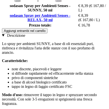
sodasan Spray per Ambienti Senses -
€ 8,39
(€ 167,80 /
SUNNY, 50 ml
L)
sodasan Spray per Ambienti Senses -
€ 8,39
RELAX, 50 ml
(€ 167,80 / L)
Prezzo totale:
€ 16,78
Aggiungi entrambi nel carrello
Descrizione
Lo spray per ambienti SUNNY, a base di oli essenziali puri,
rinfresca e rivitalizza l'aria delle stanze con il suo profumo di
arancio.
Caratteristiche:
note discrete, piacevoli e leggere
si diffonde rapidamente ed efficacemente nella stanza
privo di componenti sintetiche
a base di alcool biologico certificato
tappo in legno di faggio certificato FSC
Modo d'uso:
rimuovere il tappo in legno e spruzzare secondo
necessità. Con sole 3-5 erogazioni si sprigionerà una fresca
fragranza.