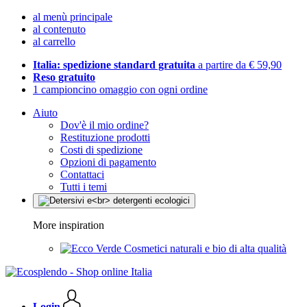
al menù principale
al contenuto
al carrello
Italia: spedizione standard gratuita
a partire da € 59,90
Reso gratuito
1 campioncino omaggio con ogni ordine
Aiuto
Dov'è il mio ordine?
Restituzione prodotti
Costi di spedizione
Opzioni di pagamento
Contattaci
Tutti i temi
More inspiration
Cosmetici naturali e bio di alta qualità
Login