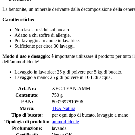
La bentonite, un minerale derivante dalla decomposizione della cenere
Caratteristiche:
Non lascia residui sul bucato.
Adatto a chi soffre di allergie.
Per lavaggio a mano e in lavatrice.
Sufficiente per circa 30 lavaggi.
Modo d'uso e dosaggio:
è importante utilizzare il prodotto per tutto i
dell’ammorbidente!
Lavaggio in lavatrice: 25 g di polvere per 5 kg di bucato.
Lavaggio a mano: 25 g di polvere in 10 L di acqua.
Art.-Nr.:
XEC-TEAN-AMM
Contenuto:
750 g
EAN:
8032697810596
Marca:
TEA Natura
Tipo di bucato:
per ogni tipo di bucato, lavaggio a mano
Tipologia di prodotto:
ammorbidente
Profumazione:
lavanda
Certificati:
Vegan OK