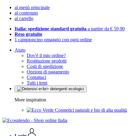
al menù principale
al contenuto
al carrello
Italia: spedizione standard gratuita
a partire da € 59,90
Reso gratuito
1 campioncino omaggio con ogni ordine
Aiuto
Dov'è il mio ordine?
Restituzione prodotti
Costi di spedizione
Opzioni di pagamento
Contattaci
Tutti i temi
More inspiration
Cosmetici naturali e bio di alta qualità
Login