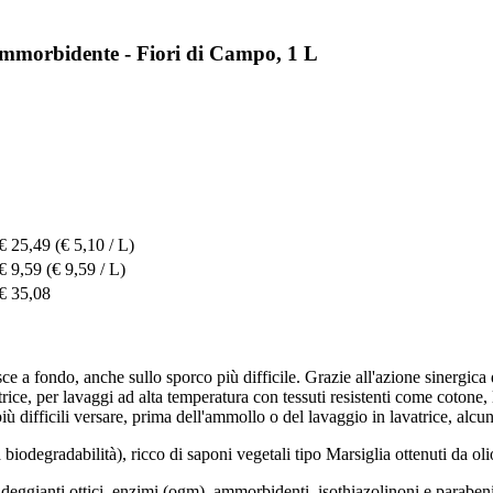
mmorbidente - Fiori di Campo, 1 L
€ 25,49
(€ 5,10 / L)
€ 9,59
(€ 9,59 / L)
€ 35,08
 fondo, anche sullo sporco più difficile. Grazie all'azione sinergica de
vatrice, per lavaggi ad alta temperatura con tessuti resistenti come cotone,
 difficili versare, prima dell'ammollo o del lavaggio in lavatrice, alcun
 biodegradabilità), ricco di saponi vegetali tipo Marsiglia ottenuti da oli
andeggianti ottici, enzimi (ogm), ammorbidenti, isothiazolinoni e paraben