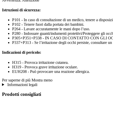
Avvertenza: Attenzione
Istruzioni di sicurezza:
P101 - In caso di consultazione di un medico, tenere a disposizio
P102 - Tenere fuori dalla portata dei bambini.
P264 - Lavare accuratamente le mani dopo l’uso.
P280 - Indossare guanti/indumenti protettivi/Proteggere gli occhi
P305+P351+P338 - IN CASO DI CONTATTO CON GLI OCCHI: sciacq
P337+P313 - Se l’irritazione degli occhi persiste, consultare un
Indicazioni di pericolo:
H315 - Provoca irritazione cutanea.
H319 - Provoca grave irritazione oculare.
EUH208 - Può provocare una reazione allergica.
Per saperne di più
Mostra meno
Informazioni legali
Prodotti consigliati