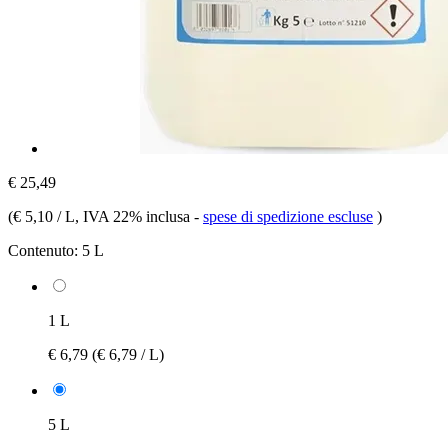
€ 25,49
(
€ 5,10 / L
, IVA 22% inclusa
-
spese di spedizione escluse
)
Contenuto:
5 L
1 L
€ 6,79
(€ 6,79 / L)
5 L