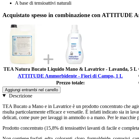
A base di tensioattivi naturali
Acquistato spesso in combinazione con ATTITUDE A
TEA Natura Bucato Liquido Mano & Lavatrice - Lavanda, 5 L
ATTITUDE Ammorbidente - Fiori di Campo, 1 L
Prezzo totale:
Aggiungi entrambi nel carrello
Descrizione
TEA Bucato a Mano e in Lavatrice è un prodotto concentrato che agisce a
risulta particolarmente efficace e versatile. È infatti indicato sia in la
delicati, come pure per lavaggi in ammollo o a mano. Per le macchie più
Prodotto concentrato (15,8% di tensioattivi lavanti di facile e completa
Non contiene fosfati, edta, coloranti, cloro, formaldeide, corrosivi, c