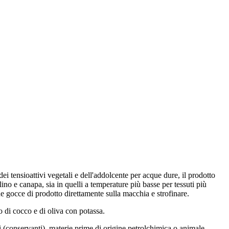
i tensioattivi vegetali e dell'addolcente per acque dure, il prodotto
 lino e canapa, sia in quelli a temperature più basse per tessuti più
e gocce di prodotto direttamente sulla macchia e strofinare.
o di cocco e di oliva con potassa.
i (conservanti), materie prime di origine petrolchimica o animale