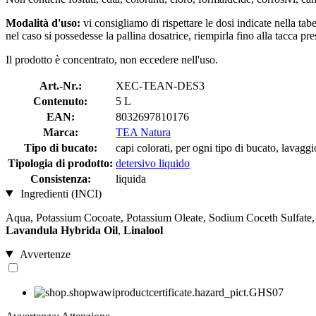
Modalità d'uso:
vi consigliamo di rispettare le dosi indicate nella tab
nel caso si possedesse la pallina dosatrice, riempirla fino alla tacca pres
Il prodotto è concentrato, non eccedere nell'uso.
Art.-Nr.:
XEC-TEAN-DES3
Contenuto:
5 L
EAN:
8032697810176
Marca:
TEA Natura
Tipo di bucato:
capi colorati, per ogni tipo di bucato, lavagg
Tipologia di prodotto:
detersivo liquido
Consistenza:
liquida
Ingredienti (INCI)
Aqua, Potassium Cocoate, Potassium Oleate, Sodium Coceth Sulfate,
Lavandula Hybrida Oil
,
Linalool
Avvertenze