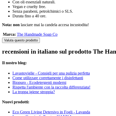
Con oli essenziali naturali.
Vegan e cruelty free.
Senza parabeni, petrolchimici o SLS.
Durata fino a 40 ore.
Nota:
non
lasciare mai la candela accesa incustodita!
Marca:
The Handmade Soap Co
Valuta questo prodotto
recensioni in italiano sul prodotto The 
Il nostro blog:
Lavastoviglie - Consigli per una pulizia perfetta
Come utilizzare correttamente i disinfettanti
Biopuro - Ecodetergenti moderni
Rispetta l'ambiente con la raccolta differenziata!
La troppa igiene stroppia?
Nuovi prodotti:
Eco Green Living Detersivo in Fogli - Lavanda