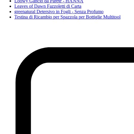
Loowy Gancio da Parete - HANNA
Leaves of Dawn Fazzoletti di Carta
greenatural Detersivo in Fogli - Senza Profumo
Testina di Ricambio per Spazzola per Bottiglie Multitool