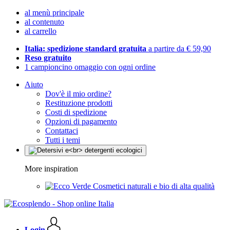
al menù principale
al contenuto
al carrello
Italia: spedizione standard gratuita
a partire da € 59,90
Reso gratuito
1 campioncino omaggio con ogni ordine
Aiuto
Dov'è il mio ordine?
Restituzione prodotti
Costi di spedizione
Opzioni di pagamento
Contattaci
Tutti i temi
More inspiration
Cosmetici naturali e bio di alta qualità
Login