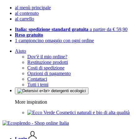
al menù principale
al contenuto
al carrello
Italia: spedizione standard gratuita
a partire da € 59,90
Reso gratuito
1 campioncino omaggio con ogni ordine
Aiuto
Dov'è il mio ordine?
Restituzione prodotti
Costi di spedizione
Opzioni di pagamento
Contattaci
Tutti i temi
More inspiration
Cosmetici naturali e bio di alta qualità
Login