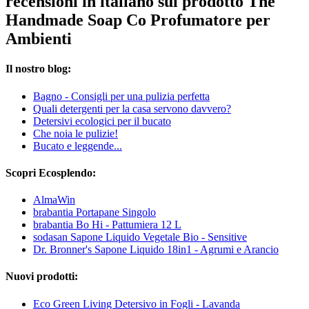
recensioni in italiano sul prodotto The
Handmade Soap Co Profumatore per
Ambienti
Il nostro blog:
Bagno - Consigli per una pulizia perfetta
Quali detergenti per la casa servono davvero?
Detersivi ecologici per il bucato
Che noia le pulizie!
Bucato e leggende...
Scopri Ecosplendo:
AlmaWin
brabantia Portapane Singolo
brabantia Bo Hi - Pattumiera 12 L
sodasan Sapone Liquido Vegetale Bio - Sensitive
Dr. Bronner's Sapone Liquido 18in1 - Agrumi e Arancio
Nuovi prodotti:
Eco Green Living Detersivo in Fogli - Lavanda