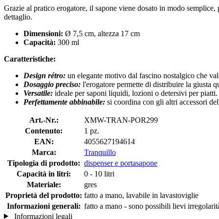
Grazie al pratico erogatore, il sapone viene dosato in modo semplice, p
dettaglio.
Dimensioni:
Ø 7,5 cm, altezza 17 cm
Capacità:
300 ml
Caratteristiche:
Design rétro:
un elegante motivo dal fascino nostalgico che val
Dosaggio preciso:
l'erogatore permette di distribuire la giusta 
Versatile:
ideale per saponi liquidi, lozioni o detersivi per piatti.
Perfettamente abbinabile:
si coordina con gli altri accessori del
Art.-Nr.:
XMW-TRAN-POR299
Contenuto:
1 pz.
EAN:
4055627194614
Marca:
Tranquillo
Tipologia di prodotto:
dispenser e portasapone
Capacità in litri:
0 - 10 litri
Materiale:
gres
Proprietà del prodotto:
fatto a mano, lavabile in lavastoviglie
Informazioni generali:
fatto a mano - sono possibili lievi irregolar
Informazioni legali