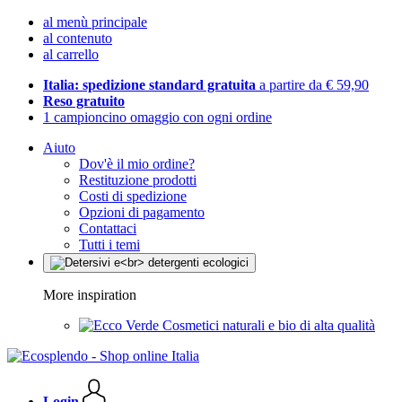
al menù principale
al contenuto
al carrello
Italia: spedizione standard gratuita
a partire da € 59,90
Reso gratuito
1 campioncino omaggio con ogni ordine
Aiuto
Dov'è il mio ordine?
Restituzione prodotti
Costi di spedizione
Opzioni di pagamento
Contattaci
Tutti i temi
More inspiration
Cosmetici naturali e bio di alta qualità
Login