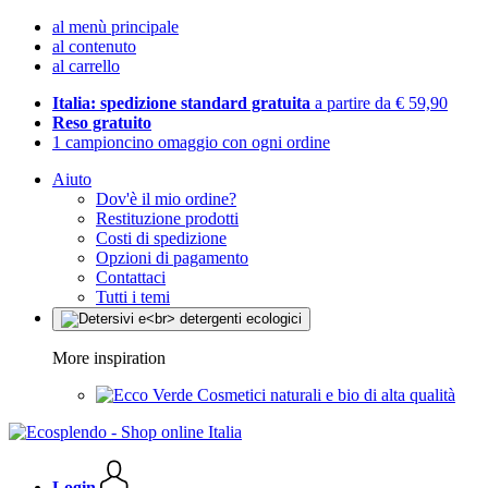
al menù principale
al contenuto
al carrello
Italia: spedizione standard gratuita
a partire da € 59,90
Reso gratuito
1 campioncino omaggio con ogni ordine
Aiuto
Dov'è il mio ordine?
Restituzione prodotti
Costi di spedizione
Opzioni di pagamento
Contattaci
Tutti i temi
More inspiration
Cosmetici naturali e bio di alta qualità
Login