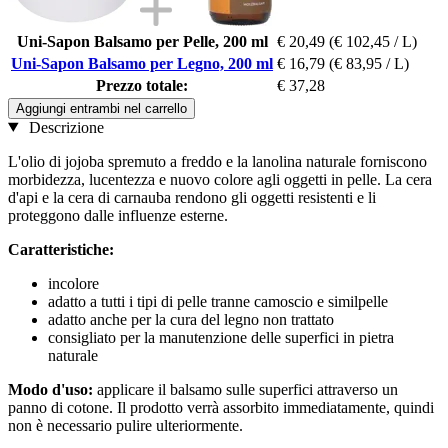
Uni-Sapon Balsamo per Pelle, 200 ml
€ 20,49
(€ 102,45 / L)
Uni-Sapon Balsamo per Legno, 200 ml
€ 16,79
(€ 83,95 / L)
Prezzo totale:
€ 37,28
Aggiungi entrambi nel carrello
Descrizione
L'olio di jojoba spremuto a freddo e la lanolina naturale forniscono
morbidezza, lucentezza e nuovo colore agli oggetti in pelle. La cera
d'api e la cera di carnauba rendono gli oggetti resistenti e li
proteggono dalle influenze esterne.
Caratteristiche:
incolore
adatto a tutti i tipi di pelle tranne camoscio e similpelle
adatto anche per la cura del legno non trattato
consigliato per la manutenzione delle superfici in pietra
naturale
Modo d'uso:
applicare il balsamo sulle superfici attraverso un
panno di cotone. Il prodotto verrà assorbito immediatamente, quindi
non è necessario pulire ulteriormente.