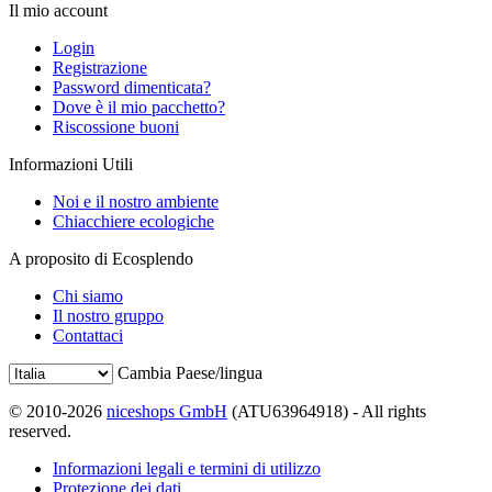
Il mio account
Login
Registrazione
Password dimenticata?
Dove è il mio pacchetto?
Riscossione buoni
Informazioni Utili
Noi e il nostro ambiente
Chiacchiere ecologiche
A proposito di Ecosplendo
Chi siamo
Il nostro gruppo
Contattaci
Cambia Paese/lingua
© 2010-2026
niceshops GmbH
(ATU63964918) - All rights
reserved.
Informazioni legali e termini di utilizzo
Protezione dei dati