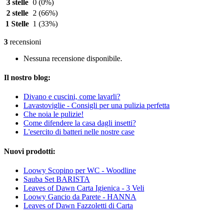
3 stelle
0
(0%)
2 stelle
2
(66%)
1 Stelle
1
(33%)
3
recensioni
Nessuna recensione disponibile.
Il nostro blog:
Divano e cuscini, come lavarli?
Lavastoviglie - Consigli per una pulizia perfetta
Che noia le pulizie!
Come difendere la casa dagli insetti?
L'esercito di batteri nelle nostre case
Nuovi prodotti:
Loowy Scopino per WC - Woodline
Sauba Set BARISTA
Leaves of Dawn Carta Igienica - 3 Veli
Loowy Gancio da Parete - HANNA
Leaves of Dawn Fazzoletti di Carta