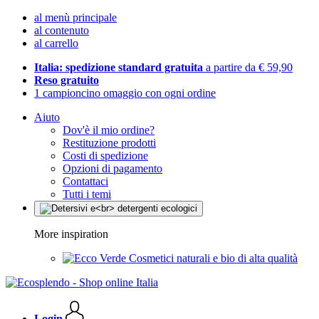
al menù principale
al contenuto
al carrello
Italia: spedizione standard gratuita
a partire da € 59,90
Reso gratuito
1 campioncino omaggio con ogni ordine
Aiuto
Dov'è il mio ordine?
Restituzione prodotti
Costi di spedizione
Opzioni di pagamento
Contattaci
Tutti i temi
More inspiration
Cosmetici naturali e bio di alta qualità
Login