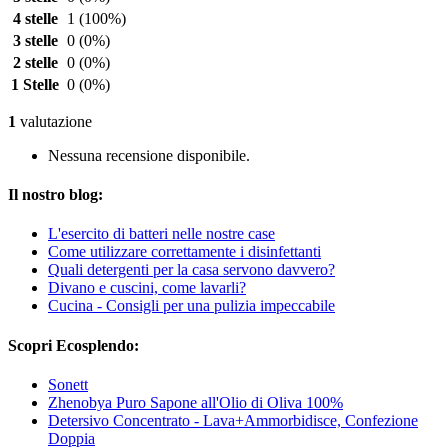
4 stelle
1
(100%)
3 stelle
0
(0%)
2 stelle
0
(0%)
1 Stelle
0
(0%)
1
valutazione
Nessuna recensione disponibile.
Il nostro blog:
L'esercito di batteri nelle nostre case
Come utilizzare correttamente i disinfettanti
Quali detergenti per la casa servono davvero?
Divano e cuscini, come lavarli?
Cucina - Consigli per una pulizia impeccabile
Scopri Ecosplendo:
Sonett
Zhenobya Puro Sapone all'Olio di Oliva 100%
Detersivo Concentrato - Lava+Ammorbidisce, Confezione
Doppia