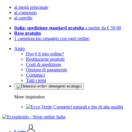
al menù principale
al contenuto
al carrello
Italia: spedizione standard gratuita
a partire da € 59,90
Reso gratuito
1 campioncino omaggio con ogni ordine
Aiuto
Dov'è il mio ordine?
Restituzione prodotti
Costi di spedizione
Opzioni di pagamento
Contattaci
Tutti i temi
More inspiration
Cosmetici naturali e bio di alta qualità
Login