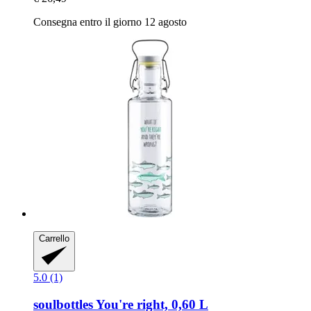
Consegna entro il giorno 12 agosto
Carrello
5.0 (1)
soulbottles
You're right, 0,60 L