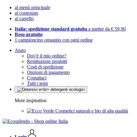
al menù principale
al contenuto
al carrello
Italia: spedizione standard gratuita
a partire da € 59,90
Reso gratuito
1 campioncino omaggio con ogni ordine
Aiuto
Dov'è il mio ordine?
Restituzione prodotti
Costi di spedizione
Opzioni di pagamento
Contattaci
Tutti i temi
More inspiration
Cosmetici naturali e bio di alta qualità
Login