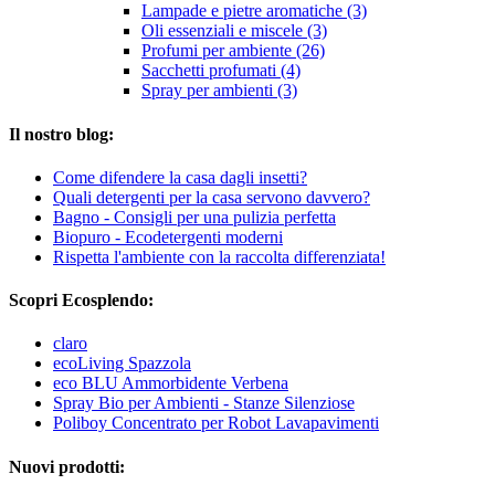
Lampade e pietre aromatiche (3)
Oli essenziali e miscele (3)
Profumi per ambiente (26)
Sacchetti profumati (4)
Spray per ambienti (3)
Il nostro blog:
Come difendere la casa dagli insetti?
Quali detergenti per la casa servono davvero?
Bagno - Consigli per una pulizia perfetta
Biopuro - Ecodetergenti moderni
Rispetta l'ambiente con la raccolta differenziata!
Scopri Ecosplendo:
claro
ecoLiving Spazzola
eco BLU Ammorbidente Verbena
Spray Bio per Ambienti - Stanze Silenziose
Poliboy Concentrato per Robot Lavapavimenti
Nuovi prodotti: