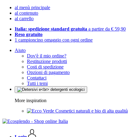
al menù principale
al contenuto
al carrello
Italia: spedizione standard gratuita
a partire da € 59,90
Reso gratuito
1 campioncino omaggio con ogni ordine
Aiuto
Dov'è il mio ordine?
Restituzione prodotti
Costi di spedizione
Opzioni di pagamento
Contattaci
Tutti i temi
More inspiration
Cosmetici naturali e bio di alta qualità
Login