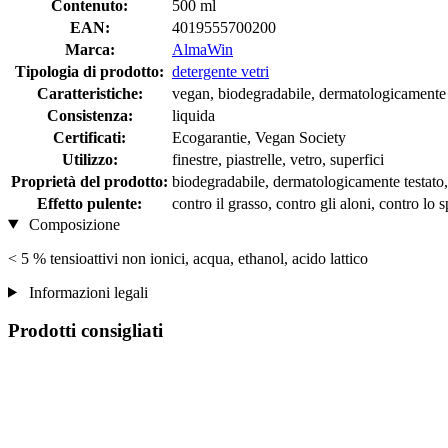
Contenuto:
500 ml
EAN:
4019555700200
Marca:
AlmaWin
Tipologia di prodotto:
detergente vetri
Caratteristiche:
vegan, biodegradabile, dermatologicamente t
Consistenza:
liquida
Certificati:
Ecogarantie, Vegan Society
Utilizzo:
finestre, piastrelle, vetro, superfici
Proprietà del prodotto:
biodegradabile, dermatologicamente testato, s
Effetto pulente:
contro il grasso, contro gli aloni, contro lo 
Composizione
< 5 % tensioattivi non ionici, acqua, ethanol, acido lattico
Informazioni legali
Prodotti consigliati