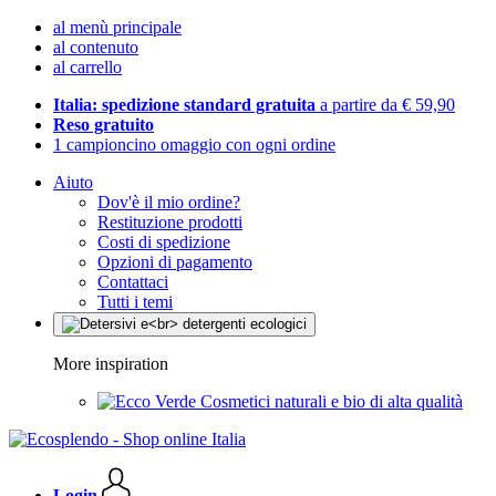
al menù principale
al contenuto
al carrello
Italia: spedizione standard gratuita
a partire da € 59,90
Reso gratuito
1 campioncino omaggio con ogni ordine
Aiuto
Dov'è il mio ordine?
Restituzione prodotti
Costi di spedizione
Opzioni di pagamento
Contattaci
Tutti i temi
More inspiration
Cosmetici naturali e bio di alta qualità
Login