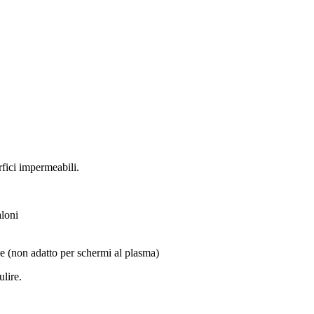
rfici impermeabili.
aloni
lle (non adatto per schermi al plasma)
ulire.