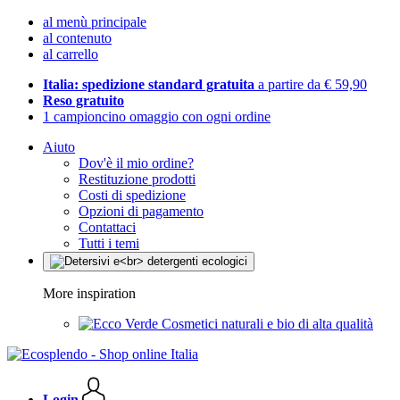
al menù principale
al contenuto
al carrello
Italia: spedizione standard gratuita
a partire da € 59,90
Reso gratuito
1 campioncino omaggio con ogni ordine
Aiuto
Dov'è il mio ordine?
Restituzione prodotti
Costi di spedizione
Opzioni di pagamento
Contattaci
Tutti i temi
More inspiration
Cosmetici naturali e bio di alta qualità
Login