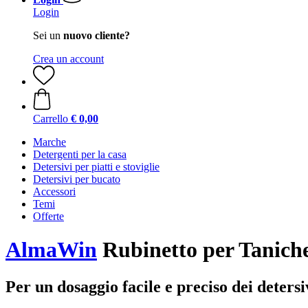
Login
Sei un
nuovo cliente?
Crea un account
Carrello
€ 0,00
Marche
Detergenti per la casa
Detersivi per piatti e stoviglie
Detersivi per bucato
Accessori
Temi
Offerte
AlmaWin
Rubinetto per Taniche
Per un dosaggio facile e preciso dei detersi