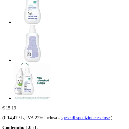
€ 15,19
(
€ 14,47 / L
, IVA 22% inclusa
-
spese di spedizione escluse
)
Contenuto:
1,05 L