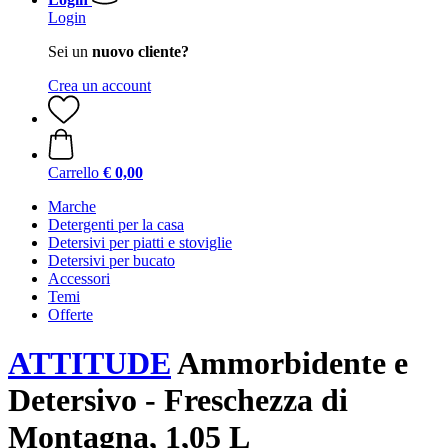
Login
Sei un
nuovo cliente?
Crea un account
Carrello
€ 0,00
Marche
Detergenti per la casa
Detersivi per piatti e stoviglie
Detersivi per bucato
Accessori
Temi
Offerte
ATTITUDE
Ammorbidente e
Detersivo - Freschezza di
Montagna, 1,05 L