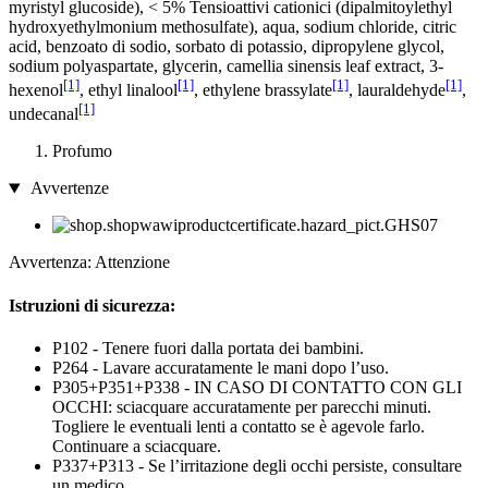
myristyl glucoside), < 5% Tensioattivi cationici (dipalmitoylethyl
hydroxyethylmonium methosulfate), aqua, sodium chloride, citric
acid, benzoato di sodio, sorbato di potassio, dipropylene glycol,
sodium polyaspartate, glycerin, camellia sinensis leaf extract, 3-
[1]
[1]
[1]
[1]
hexenol
, ethyl linalool
, ethylene brassylate
, lauraldehyde
,
[1]
undecanal
Profumo
Avvertenze
Avvertenza: Attenzione
Istruzioni di sicurezza:
P102 - Tenere fuori dalla portata dei bambini.
P264 - Lavare accuratamente le mani dopo l’uso.
P305+P351+P338 - IN CASO DI CONTATTO CON GLI
OCCHI: sciacquare accuratamente per parecchi minuti.
Togliere le eventuali lenti a contatto se è agevole farlo.
Continuare a sciacquare.
P337+P313 - Se l’irritazione degli occhi persiste, consultare
un medico.