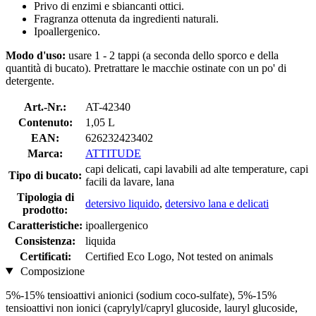
Privo di enzimi e sbiancanti ottici.
Fragranza ottenuta da ingredienti naturali.
Ipoallergenico.
Modo d'uso:
usare 1 - 2 tappi (a seconda dello sporco e della
quantità di bucato). Pretrattare le macchie ostinate con un po' di
detergente.
Art.-Nr.:
AT-42340
Contenuto:
1,05 L
EAN:
626232423402
Marca:
ATTITUDE
capi delicati, capi lavabili ad alte temperature, capi
Tipo di bucato:
facili da lavare, lana
Tipologia di
detersivo liquido
,
detersivo lana e delicati
prodotto:
Caratteristiche:
ipoallergenico
Consistenza:
liquida
Certificati:
Certified Eco Logo, Not tested on animals
Composizione
5%-15% tensioattivi anionici (sodium coco-sulfate), 5%-15%
tensioattivi non ionici (caprylyl/capryl glucoside, lauryl glucoside,