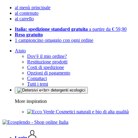
al menù principale
al contenuto
al carrello
Italia: spedizione standard gratuita
a partire da € 59,90
Reso gratuito
1 campioncino omaggio con ogni ordine
Aiuto
Dov'è il mio ordine?
Restituzione prodotti
Costi di spedizione
Opzioni di pagamento
Contattaci
Tutti i temi
More inspiration
Cosmetici naturali e bio di alta qualità
Login