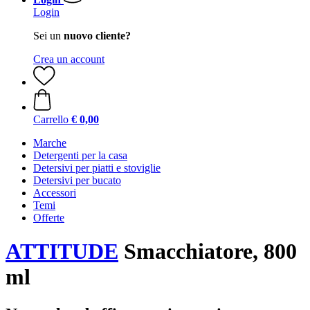
Login
Sei un
nuovo cliente?
Crea un account
Carrello
€ 0,00
Marche
Detergenti per la casa
Detersivi per piatti e stoviglie
Detersivi per bucato
Accessori
Temi
Offerte
ATTITUDE
Smacchiatore, 800
ml