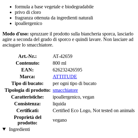
formula a base vegetale e biodegradabile
privo di cloro
fragranza ottenuta da ingredienti naturali
ipoallergenico
Modo d'uso:
spruzzare il prodotto sulla biancheria sporca, lasciarlo
agire a seconda del grado di sporco e quindi lavare. Non lasciare ad
asciugare lo smacchiatore.
Art.-Nr.:
AT-42659
Contenuto:
800 ml
EAN:
626232426595
Marca:
ATTITUDE
Tipo di bucato:
per ogni tipo di bucato
Tipologia di prodotto:
smacchiatore
Caratteristiche:
ipoallergenico, vegan
Consistenza:
liquida
Certificati:
Certified Eco Logo, Not tested on animals
Proprietà del
vegano
prodotto:
Ingredienti