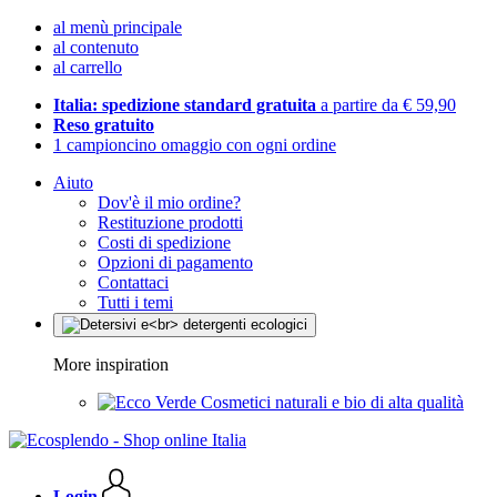
al menù principale
al contenuto
al carrello
Italia: spedizione standard gratuita
a partire da € 59,90
Reso gratuito
1 campioncino omaggio con ogni ordine
Aiuto
Dov'è il mio ordine?
Restituzione prodotti
Costi di spedizione
Opzioni di pagamento
Contattaci
Tutti i temi
More inspiration
Cosmetici naturali e bio di alta qualità
Login