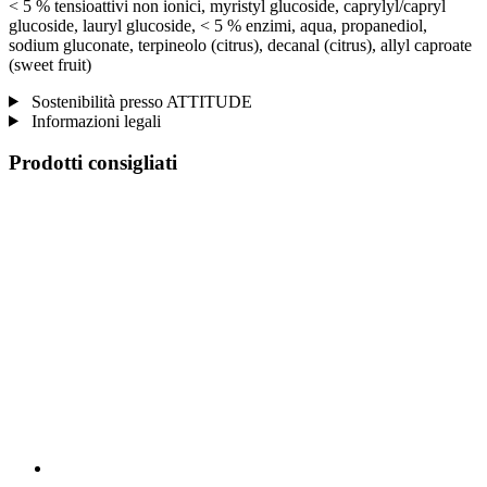
< 5 % tensioattivi non ionici, myristyl glucoside, caprylyl/capryl
glucoside, lauryl glucoside, < 5 % enzimi, aqua, propanediol,
sodium gluconate, terpineolo (citrus), decanal (citrus), allyl caproate
(sweet fruit)
Sostenibilità presso ATTITUDE
Informazioni legali
Prodotti consigliati