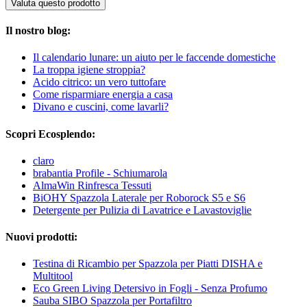
Valuta questo prodotto
Il nostro blog:
Il calendario lunare: un aiuto per le faccende domestiche
La troppa igiene stroppia?
Acido citrico: un vero tuttofare
Come risparmiare energia a casa
Divano e cuscini, come lavarli?
Scopri Ecosplendo:
claro
brabantia Profile - Schiumarola
AlmaWin Rinfresca Tessuti
BiOHY Spazzola Laterale per Roborock S5 e S6
Detergente per Pulizia di Lavatrice e Lavastoviglie
Nuovi prodotti:
Testina di Ricambio per Spazzola per Piatti DISHA e
Multitool
Eco Green Living Detersivo in Fogli - Senza Profumo
Sauba SIBO Spazzola per Portafiltro