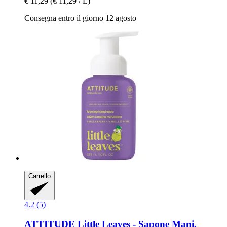
€ 11,29
(€ 11,29 / L)
Consegna entro il giorno 12 agosto
Carrello
4.2 (5)
ATTITUDE
Little Leaves -​ Sapone Mani,