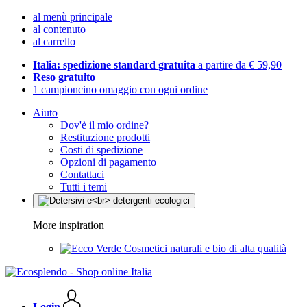
al menù principale
al contenuto
al carrello
Italia: spedizione standard gratuita
a partire da € 59,90
Reso gratuito
1 campioncino omaggio con ogni ordine
Aiuto
Dov'è il mio ordine?
Restituzione prodotti
Costi di spedizione
Opzioni di pagamento
Contattaci
Tutti i temi
More inspiration
Cosmetici naturali e bio di alta qualità
Login