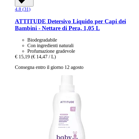
4.8 (31)
ATTITUDE
Detersivo Liquido per Capi dei
Bambini -​ Nettare di Pera, 1,05 L
Biodegradabile
Con ingredienti naturali
Profumazione gradevole
€ 15,19
(€ 14,47 / L)
Consegna entro il giorno 12 agosto