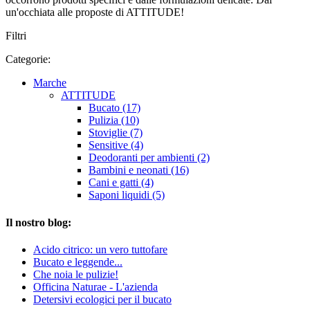
un'occhiata alle proposte di ATTITUDE!
Filtri
Categorie:
Marche
ATTITUDE
Bucato (17)
Pulizia (10)
Stoviglie (7)
Sensitive (4)
Deodoranti per ambienti (2)
Bambini e neonati (16)
Cani e gatti (4)
Saponi liquidi (5)
Il nostro blog:
Acido citrico: un vero tuttofare
Bucato e leggende...
Che noia le pulizie!
Officina Naturae - L'azienda
Detersivi ecologici per il bucato