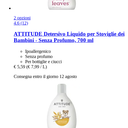
2 opzioni
4.6 (12)
ATTITUDE
Detersivo Liquido per Stoviglie dei
Bambini -​ Senza Profumo, 700 ml
Ipoallergenico
Senza profumo
Per bottiglie e ciucci
€ 5,59
(€ 7,99 / L)
Consegna entro il giorno 12 agosto