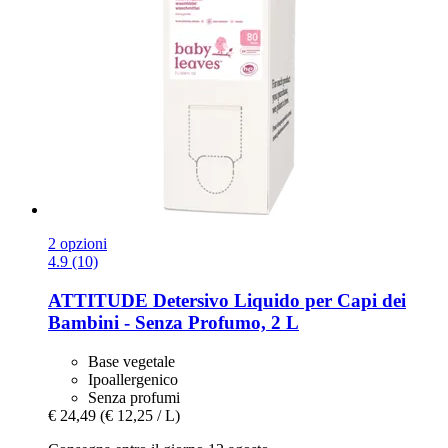
2 opzioni
4.9 (10)
ATTITUDE
Detersivo Liquido per Capi dei
Bambini -​ Senza Profumo, 2 L
Base vegetale
Ipoallergenico
Senza profumi
€ 24,49
(€ 12,25 / L)