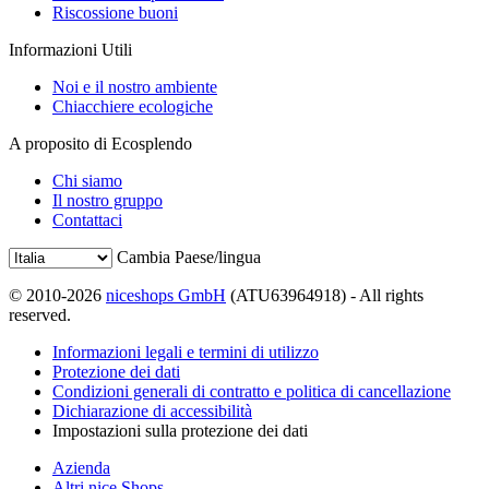
Riscossione buoni
Informazioni Utili
Noi e il nostro ambiente
Chiacchiere ecologiche
A proposito di Ecosplendo
Chi siamo
Il nostro gruppo
Contattaci
Cambia Paese/lingua
© 2010-2026
niceshops GmbH
(ATU63964918) - All rights
reserved.
Informazioni legali e termini di utilizzo
Protezione dei dati
Condizioni generali di contratto e politica di cancellazione
Dichiarazione di accessibilità
Impostazioni sulla protezione dei dati
Azienda
Altri nice Shops