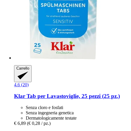
Carrello
4.6 (20)
Klar
Tab per Lavastoviglie, 25 pezzi (25 pz.)
Senza cloro e fosfati
Senza ingegneria genetica
Dermatologicamente testate
€ 6,89
(€ 0,28 / pz.)