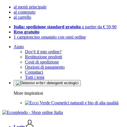
al menù principale
al contenuto
al carrello
Italia: spedizione standard gratuita
a partire da € 59,90
Reso gratuito
1 campioncino omaggio con ogni ordine
Aiuto
Dov'è il mio ordine?
Restituzione prodotti
Costi di spedizione
Opzioni di pagamento
Contattaci
Tutti i temi
More inspiration
Cosmetici naturali e bio di alta qualità
Login