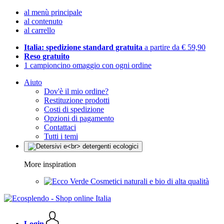
al menù principale
al contenuto
al carrello
Italia: spedizione standard gratuita
a partire da € 59,90
Reso gratuito
1 campioncino omaggio con ogni ordine
Aiuto
Dov'è il mio ordine?
Restituzione prodotti
Costi di spedizione
Opzioni di pagamento
Contattaci
Tutti i temi
More inspiration
Cosmetici naturali e bio di alta qualità
Login