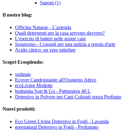
Saponi (1)
Il nostro blog:
Officina Naturae - L'azienda
Quali detergenti per la casa servono davvero?
L'esercito di batteri nelle nostre case
Soggiorno - Consigli per una pulizia a regola d'arte
Acido citrico: un vero tuttofare
Scopri Ecosplendo:
sodasan
Ecover Candeggiante all'Ossigeno Attivo
ecoLiving Mollette
brabantia Sort & Go - Pattumiera 40 L
Detersivo in Polvere per Capi Colorati senza Profumo
Nuovi prodotti:
Eco Green Living Detersivo in Fogli - Lavanda
greenatural Detersivo in Fogli - Profumato