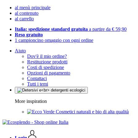
al menù principale
al contenuto
al carrello
Italia: spedizione standard gratuita
a partire da € 59,90
Reso gratuito
1 campioncino omaggio con ogni ordine
Aiuto
Dov'è il mio ordine?
Restituzione prodotti
Costi di spedizione
Opzioni di pagamento
Contattaci
Tutti i temi
More inspiration
Cosmetici naturali e bio di alta qualità
Login