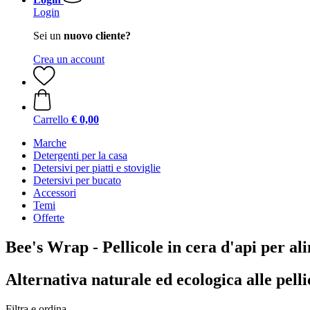
Login
Sei un
nuovo cliente?
Crea un account
Carrello
€ 0,00
Marche
Detergenti per la casa
Detersivi per piatti e stoviglie
Detersivi per bucato
Accessori
Temi
Offerte
Bee's Wrap - Pellicole in cera d'api per al
Alternativa naturale ed ecologica alle pellic
Filtra e ordina