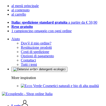
al menù principale
al contenuto
al carrello
Italia: spedizione standard gratuita
a partire da € 59,90
Reso gratuito
1 campioncino omaggio con ogni ordine
Aiuto
Dov'è il mio ordine?
Restituzione prodotti
Costi di spedizione
Opzioni di pagamento
Contattaci
Tutti i temi
More inspiration
Cosmetici naturali e bio di alta qualità
Login