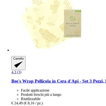
Carrello
4.3 (3)
Bee's Wrap
Pellicola in Cera d'Api -​ Set 3 Pezz
Facile applicazione
Prodotti freschi più a lungo
Riutilizzabile
€ 24,49
(€ 8,16 / pz.)