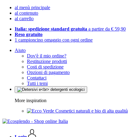
al menù principale
al contenuto
al carrello
Italia: spedizione standard gratuita
a partire da € 59,90
Reso gratuito
1 campioncino omaggio con ogni ordine
Aiuto
Dov'è il mio ordine?
Restituzione prodotti
Costi di spedizione
Opzioni di pagamento
Contattaci
Tutti i temi
More inspiration
Cosmetici naturali e bio di alta qualità
Login