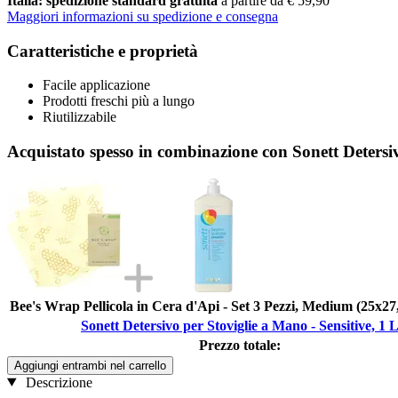
Italia: spedizione standard gratuita
a partire da € 59,90
Maggiori informazioni su spedizione e consegna
Caratteristiche e proprietà
Facile applicazione
Prodotti freschi più a lungo
Riutilizzabile
Acquistato spesso in combinazione con Sonett Detersiv
Bee's Wrap Pellicola in Cera d'Api - Set 3 Pezzi, Medium (25x27,
Sonett Detersivo per Stoviglie a Mano - Sensitive, 1 
Prezzo totale:
Aggiungi entrambi nel carrello
Descrizione