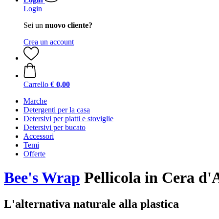
Login
Sei un
nuovo cliente?
Crea un account
Carrello
€ 0,00
Marche
Detergenti per la casa
Detersivi per piatti e stoviglie
Detersivi per bucato
Accessori
Temi
Offerte
Bee's Wrap
Pellicola in Cera d'
L'alternativa naturale alla plastica