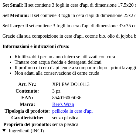
Set Small:
Il set contiene 3 fogli in cera d'api di dimensione 17,5x20 
Set Medium:
Il set contiene 3 fogli in cera d'api di dimensione 25x27
Set Large:
Il set contiene 3 fogli in cera d'api di dimensione 33x35 cm
Grazie alla sua composizione in cera d'api, cotone bio, olio di jojoba 
Informazioni e indicazioni d'uso:
Riutilizzabili per un anno intero se utilizzati con cura
Trattare con acqua fredda e detergenti delicati
Il profumo di cera d'api tende a scomparire dopo i primi lavaggi
Non adatti alla conservazione di carne cruda
Art.-Nr.:
XPI-EW-DO10113
Contenuto:
3 pz.
EAN:
854016005036
Marca:
Bee's Wrap
Tipologia di prodotto:
pellicola in cera d'api
Caratteristiche:
senza plastica
Proprietà del prodotto:
senza plastica
Ingredienti (INCI)