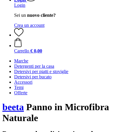
Login
Sei un
nuovo cliente?
Crea un account
Carrello
€ 0,00
Marche
Detergenti per la casa
Detersivi per piatti e stoviglie
Detersivi per bucato
Accessori
Temi
Offerte
beeta
Panno in Microfibra
Naturale