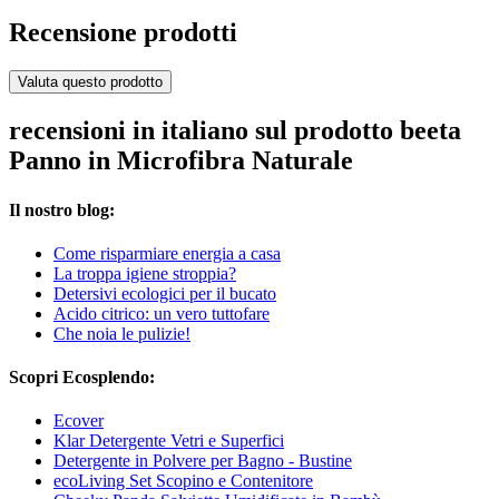
Recensione prodotti
Valuta questo prodotto
recensioni in italiano sul prodotto beeta
Panno in Microfibra Naturale
Il nostro blog:
Come risparmiare energia a casa
La troppa igiene stroppia?
Detersivi ecologici per il bucato
Acido citrico: un vero tuttofare
Che noia le pulizie!
Scopri Ecosplendo:
Ecover
Klar Detergente Vetri e Superfici
Detergente in Polvere per Bagno - Bustine
ecoLiving Set Scopino e Contenitore