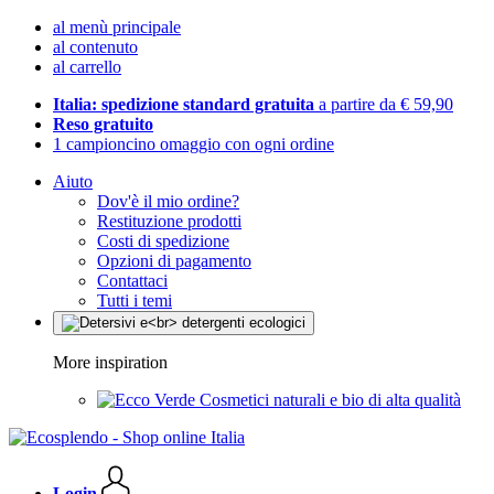
al menù principale
al contenuto
al carrello
Italia: spedizione standard gratuita
a partire da € 59,90
Reso gratuito
1 campioncino omaggio con ogni ordine
Aiuto
Dov'è il mio ordine?
Restituzione prodotti
Costi di spedizione
Opzioni di pagamento
Contattaci
Tutti i temi
More inspiration
Cosmetici naturali e bio di alta qualità
Login