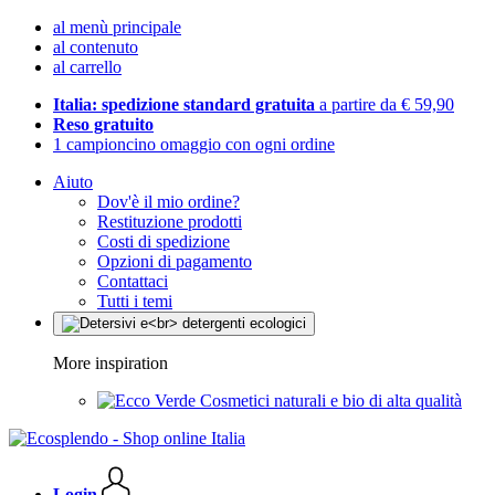
al menù principale
al contenuto
al carrello
Italia: spedizione standard gratuita
a partire da € 59,90
Reso gratuito
1 campioncino omaggio con ogni ordine
Aiuto
Dov'è il mio ordine?
Restituzione prodotti
Costi di spedizione
Opzioni di pagamento
Contattaci
Tutti i temi
More inspiration
Cosmetici naturali e bio di alta qualità
Login