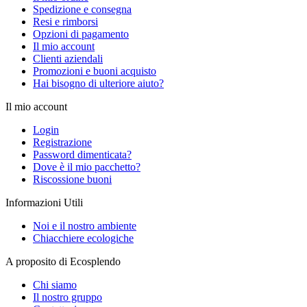
Spedizione e consegna
Resi e rimborsi
Opzioni di pagamento
Il mio account
Clienti aziendali
Promozioni e buoni acquisto
Hai bisogno di ulteriore aiuto?
Il mio account
Login
Registrazione
Password dimenticata?
Dove è il mio pacchetto?
Riscossione buoni
Informazioni Utili
Noi e il nostro ambiente
Chiacchiere ecologiche
A proposito di Ecosplendo
Chi siamo
Il nostro gruppo