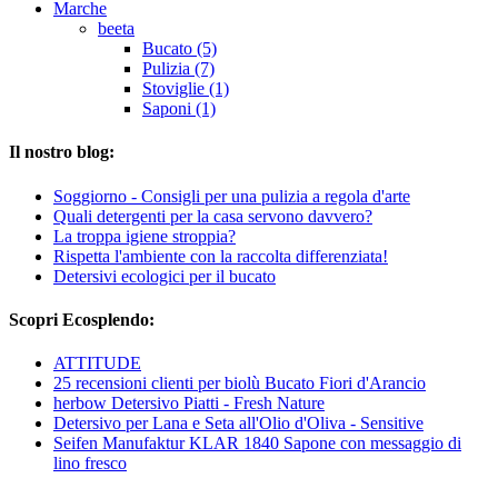
Marche
beeta
Bucato (5)
Pulizia (7)
Stoviglie (1)
Saponi (1)
Il nostro blog:
Soggiorno - Consigli per una pulizia a regola d'arte
Quali detergenti per la casa servono davvero?
La troppa igiene stroppia?
Rispetta l'ambiente con la raccolta differenziata!
Detersivi ecologici per il bucato
Scopri Ecosplendo:
ATTITUDE
25 recensioni clienti per biolù Bucato Fiori d'Arancio
herbow Detersivo Piatti - Fresh Nature
Detersivo per Lana e Seta all'Olio d'Oliva - Sensitive
Seifen Manufaktur KLAR 1840 Sapone con messaggio di
lino fresco