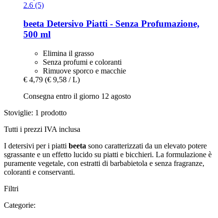
2.6 (5)
beeta
Detersivo Piatti -​ Senza Profumazione,
500 ml
Elimina il grasso
Senza profumi e coloranti
Rimuove sporco e macchie
€ 4,79
(€ 9,58 / L)
Consegna entro il giorno 12 agosto
Stoviglie: 1 prodotto
Tutti i prezzi IVA inclusa
I detersivi per i piatti
beeta
sono caratterizzati da un elevato potere
sgrassante e un effetto lucido su piatti e bicchieri. La formulazione è
puramente vegetale, con estratti di barbabietola e senza fragranze,
coloranti e conservanti.
Filtri
Categorie: